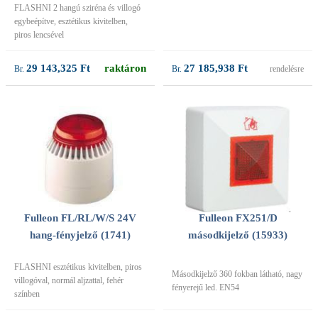
FLASHNI 2 hangú sziréna és villogó
egybeépítve, esztétikus kivitelben,
piros lencsével
29 143,325 Ft
raktáron
27 185,938 Ft
rendelésre
Fulleon FL/RL/W/S 24V
Fulleon FX251/D
hang-fényjelző (1741)
másodkijelző (15933)
FLASHNI esztétikus kivitelben, piros
Másodkijelző 360 fokban látható, nagy
villogóval, normál aljzattal, fehér
fényerejű led. EN54
színben