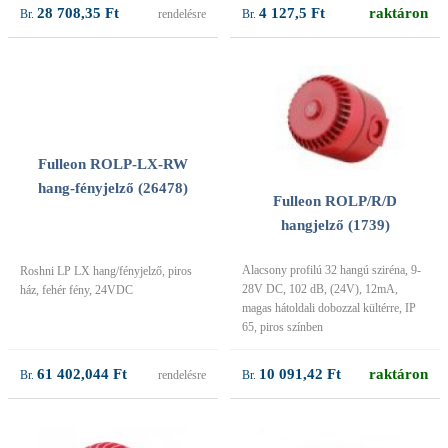
28 708,35 Ft
4 127,5 Ft
raktáron
rendelésre
Fulleon ROLP-LX-RW
hang-fényjelző (26478)
Fulleon ROLP/R/D
hangjelző (1739)
Alacsony profilú 32 hangú sziréna, 9-
Roshni LP LX hang/fényjelző, piros
28V DC, 102 dB, (24V), 12mA,
ház, fehér fény, 24VDC
magas hátoldali dobozzal kültérre, IP
65, piros színben
61 402,044 Ft
10 091,42 Ft
raktáron
rendelésre