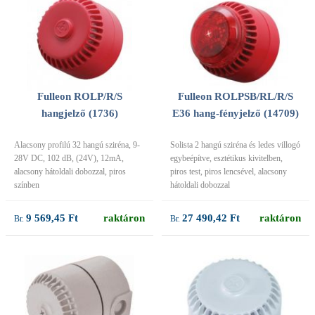
Fulleon ROLP/R/S
Fulleon ROLPSB/RL/R/S
hangjelző (1736)
E36 hang-fényjelző (14709)
Alacsony profilú 32 hangú sziréna, 9-
Solista 2 hangú sziréna és ledes villogó
28V DC, 102 dB, (24V), 12mA,
egybeépítve, esztétikus kivitelben,
alacsony hátoldali dobozzal, piros
piros test, piros lencsével, alacsony
színben
hátoldali dobozzal
9 569,45 Ft
raktáron
27 490,42 Ft
raktáron