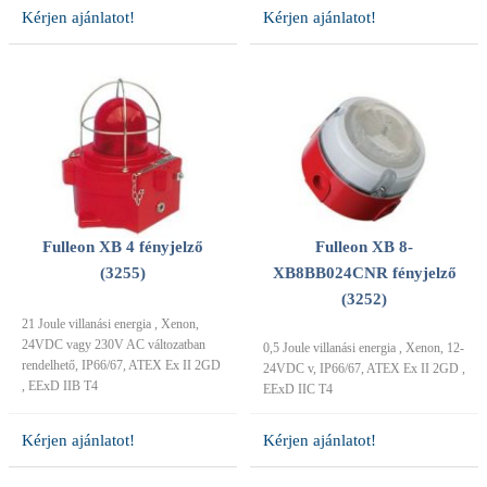
Kérjen ajánlatot!
Kérjen ajánlatot!
Fulleon XB 4 fényjelző
Fulleon XB 8-
(3255)
XB8BB024CNR fényjelző
(3252)
21 Joule villanási energia , Xenon,
24VDC vagy 230V AC változatban
0,5 Joule villanási energia , Xenon, 12-
rendelhető, IP66/67, ATEX Ex II 2GD
24VDC v, IP66/67, ATEX Ex II 2GD ,
, EExD IIB T4
EExD IIC T4
Kérjen ajánlatot!
Kérjen ajánlatot!