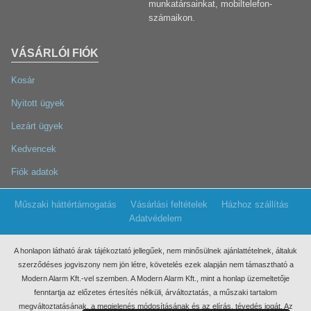
munkatársainkat, mobiltelefon-
számaikon.
VÁSÁRLÓI FIÓK
Kosár
Nyitott ügyek
Lezárt ügyek
Kedvencek
Fiók adatok
Műszaki háttértámogatás
Vásárlási feltételek
Házhoz szállítás
Adatvédelem
A honlapon látható árak tájékoztató jellegűek, nem minősülnek ajánlattételnek, általuk
szerződéses jogviszony nem jön létre, követelés ezek
alapján nem támasztható a
Modern Alarm Kft.-vel szemben. A Modern Alarm Kft., mint a honlap üzemeltetője
fenntartja az előzetes értesítés nélküli, árváltoztatás, a műszaki tartalom
megváltoztatásának, a megjelenés módosításának és az elírás, tévedés jogát. Az