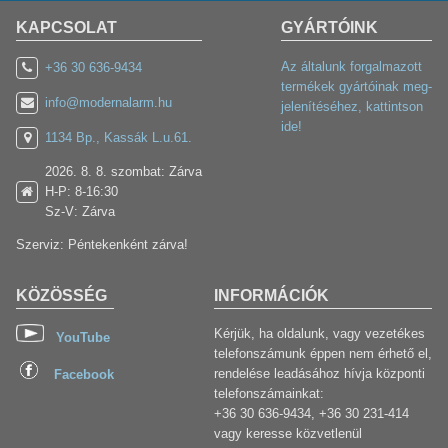
KAPCSOLAT
GYÁRTÓINK
Az általunk forgalmazott
+36 30 636-9434
termékek gyártóinak meg-
info@modernalarm.hu
jelenítéséhez, kattintson
ide!
1134 Bp., Kassák L.u.61.
2026. 8. 8. szombat: Zárva
H-P: 8-16:30
Sz-V: Zárva
Szerviz: Péntekenként zárva!
KÖZÖSSÉG
INFORMÁCIÓK
Kérjük, ha oldalunk, vagy vezetékes
YouTube
telefonszámunk éppen nem érhető el,
rendelése leadásához hívja központi
Facebook
telefonszámainkat:
+36 30 636-9434, +36 30 231-414
vagy keresse közvetlenül