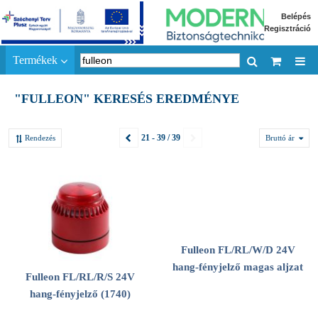
Belépés
Regisztráció
Termékek
"FULLEON" KERESÉS EREDMÉNYE
21 - 39 / 39
Rendezés
Bruttó ár
Fulleon FL/RL/W/D 24V
hang-fényjelző magas aljzat
Fulleon FL/RL/R/S 24V
hang-fényjelző (1740)