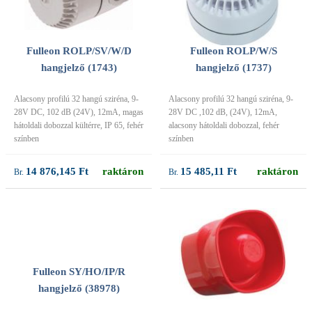
Fulleon ROLP/SV/W/D
Fulleon ROLP/W/S
hangjelző (1743)
hangjelző (1737)
Alacsony profilú 32 hangú sziréna, 9-
Alacsony profilú 32 hangú sziréna, 9-
28V DC, 102 dB (24V), 12mA, magas
28V DC ,102 dB, (24V), 12mA,
hátoldali dobozzal kültérre, IP 65, fehér
alacsony hátoldali dobozzal, fehér
színben
színben
14 876,145 Ft
raktáron
15 485,11 Ft
raktáron
Fulleon SY/HO/IP/R
hangjelző (38978)