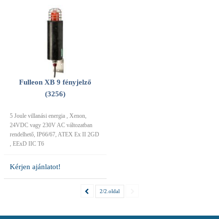
Fulleon XB 9 fényjelző
(3256)
5 Joule villanási energia , Xenon,
24VDC vagy 230V AC változatban
rendelhető, IP66/67, ATEX Ex II 2GD
, EExD IIC T6
Kérjen ajánlatot!
2/2.oldal