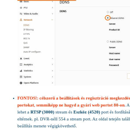
FONTOS!: célszerű a beállítások és regisztráció megkezdés
portokat
,
semmiképp ne hagyd a gyári web portot 80-on
. 
lehet a
RTSP (3000)
stream és
Eszköz (4520)
port és fordítás
eltérnek. pl. DVR-néll 554 a stream port. Az oldal tetején talá
beállítás menete végigkövethető.