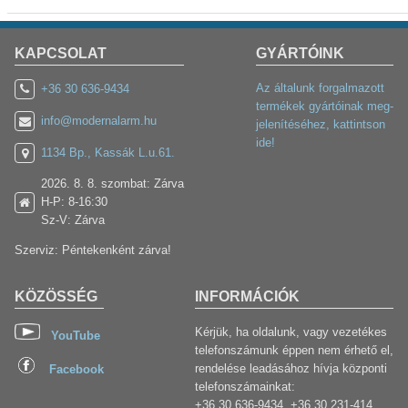
KAPCSOLAT
GYÁRTÓINK
Az általunk forgalmazott
+36 30 636-9434
termékek gyártóinak meg-
info@modernalarm.hu
jelenítéséhez, kattintson
ide!
1134 Bp., Kassák L.u.61.
2026. 8. 8. szombat: Zárva
H-P: 8-16:30
Sz-V: Zárva
Szerviz: Péntekenként zárva!
KÖZÖSSÉG
INFORMÁCIÓK
Kérjük, ha oldalunk, vagy vezetékes
YouTube
telefonszámunk éppen nem érhető el,
rendelése leadásához hívja központi
Facebook
telefonszámainkat:
+36 30 636-9434, +36 30 231-414