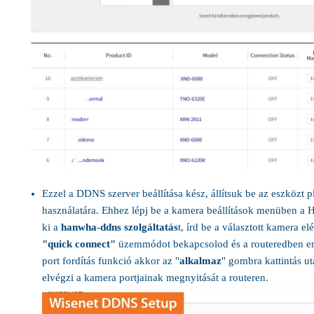
Ezzel a DDNS szerver beállítása kész, állítsuk be az eszközt 
használatára. Ehhez lépj be a kamera beállítások menüben a H
ki a
hanwha-ddns szolgáltatás
t, írd be a választott kamera elé
"quick connect"
üzemmódot bekapcsolod és a routeredben en
port fordítás funkció akkor az "
alkalmaz
" gombra kattintás u
elvégzi a kamera portjainak megnyitását a routeren.