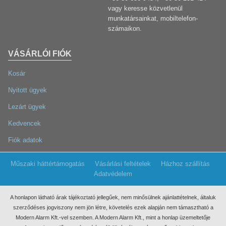
vagy keresse közvetlenül
munkatársainkat, mobiltelefon-
számaikon.
VÁSÁRLÓI FIÓK
Kosár
Nyitott ügyek
Lezárt ügyek
Kedvencek
Fiók adatok
Műszaki háttértámogatás
Vásárlási feltételek
Házhoz szállítás
Adatvédelem
A honlapon látható árak tájékoztató jellegűek, nem minősülnek ajánlattételnek, általuk
szerződéses jogviszony nem jön létre, követelés ezek
alapján nem támasztható a
Modern Alarm Kft.-vel szemben. A Modern Alarm Kft., mint a honlap üzemeltetője