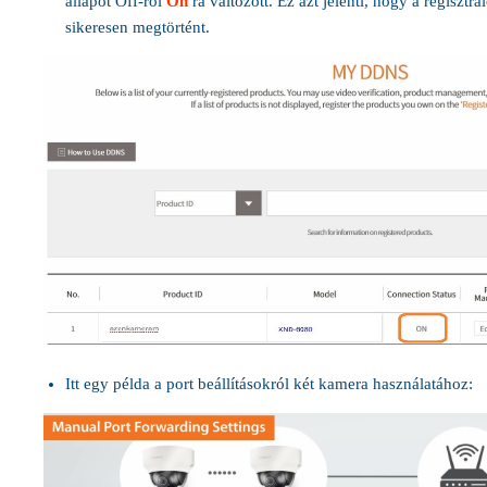
állapot Off-ról
On
ra változott. Ez azt jelenti, hogy a regisztrá
sikeresen megtörtént.
Itt egy példa a port beállításokról két kamera használatához: