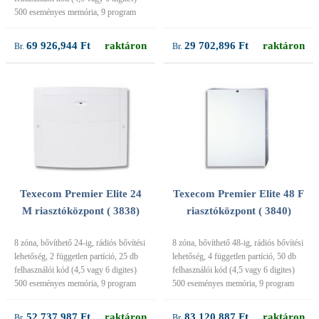
500 eseményes memória, 9 program
69 926,944 Ft
raktáron
29 702,896 Ft
raktáron
Texecom Premier Elite 24
Texecom Premier Elite 48 F
M riasztóközpont ( 3838)
riasztóközpont ( 3840)
8 zóna, bővíthető 24-ig, rádiós bővítési
8 zóna, bővíthető 48-ig, rádiós bővítési
lehetőség, 2 független partíció, 25 db
lehetőség, 4 független partíció, 50 db
felhasználói kód (4,5 vagy 6 digites)
felhasználói kód (4,5 vagy 6 digites)
500 eseményes memória, 9 program
500 eseményes memória, 9 program
52 737,987 Ft
raktáron
83 120,887 Ft
raktáron