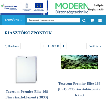
Belépés
Regisztráció
Termékek
RIASZTÓKÖZPONTOK
1 - 20 / 48
Rendezés
Bruttó ár
Texecom Premier Elite 168
(LS1) PCB riasztóközpont (
Texecom Premier Elite 168
6352)
Fém riasztóközpont ( 3833)