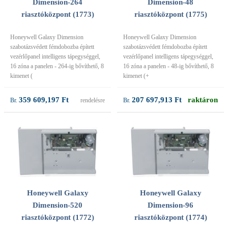
Dimension-264
Dimension-48
riasztóközpont (1773)
riasztóközpont (1775)
Honeywell Galaxy Dimension
Honeywell Galaxy Dimension
szabotázsvédett fémdobozba épített
szabotázsvédett fémdobozba épített
vezérlőpanel intelligens tápegységgel,
vezérlőpanel intelligens tápegységgel,
16 zóna a panelen - 264-ig bővíthető, 8
16 zóna a panelen - 48-ig bővíthető, 8
kimenet (
kimenet (+
359 609,197 Ft
207 697,913 Ft
raktáron
rendelésre
Honeywell Galaxy
Honeywell Galaxy
Dimension-520
Dimension-96
riasztóközpont (1772)
riasztóközpont (1774)