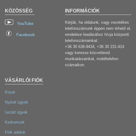
KÖZÖSSÉG
INFORMÁCIÓK
Kérjük, ha oldalunk, vagy vezetékes
YouTube
telefonszámunk éppen nem érhető el,
rendelése leadásához hívja központi
Facebook
telefonszámainkat:
+36 30 636-9434, +36 30 231-414
vagy keresse közvetlenül
munkatársainkat, mobiltelefon-
számaikon.
VÁSÁRLÓI FIÓK
Kosár
Nyitott ügyek
Lezárt ügyek
Kedvencek
Fiók adatok