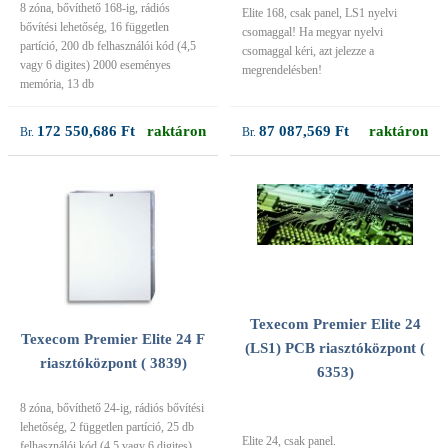
8 zóna, bővíthető 168-ig, rádiós
Elite 168, csak panel, LS1 nyelvi
bővítési lehetőség, 16 független
csomaggal! Ha megyar nyelvi
partíció, 200 db felhasználói kód (4,5
csomaggal kéri, azt jelezze a
vagy 6 digites) 2000 eseményes
megrendelésben!
memória, 13 db
172 550,686 Ft
raktáron
87 087,569 Ft
raktáron
Texecom Premier Elite 24
Texecom Premier Elite 24 F
(LS1) PCB riasztóközpont (
riasztóközpont ( 3839)
6353)
8 zóna, bővíthető 24-ig, rádiós bővítési
lehetőség, 2 független partíció, 25 db
Elite 24, csak panel.
felhasználói kód (4,5 vagy 6 digites)