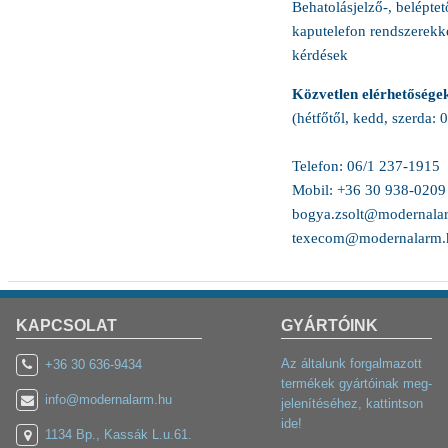
Behatolásjelző-, beléptető
kaputelefon rendszerekk
kérdések
Közvetlen elérhetősége
(hétfőtől, kedd, szerda: 
Telefon: 06/1 237-1915
Mobil: +36 30 938-0209
bogya.zsolt@modernala
texecom@modernalarm.
KAPCSOLAT
GYÁRTÓINK
Az általunk forgalmazott
+36 30 636-9434
termékek gyártóinak meg-
info@modernalarm.hu
jelenítéséhez, kattintson
ide!
1134 Bp., Kassák L.u.61.