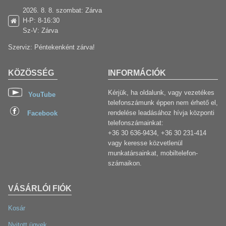
2026. 8. 8. szombat: Zárva
H-P: 8-16:30
Sz-V: Zárva
Szerviz: Péntekenként zárva!
KÖZÖSSÉG
INFORMÁCIÓK
Kérjük, ha oldalunk, vagy vezetékes
YouTube
telefonszámunk éppen nem érhető el,
rendelése leadásához hívja központi
Facebook
telefonszámainkat:
+36 30 636-9434, +36 30 231-414
vagy keresse közvetlenül
munkatársainkat, mobiltelefon-
számaikon.
VÁSÁRLÓI FIÓK
Kosár
Nyitott ügyek