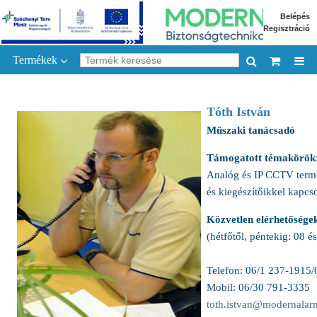
Belépés
Regisztráció
Termékek
Tóth István
Műszaki tanácsadó
Támogatott témakörök
Analóg és IP CCTV term
és kiegészítőikkel kapcs
Közvetlen elérhetősége
(hétfőtől, péntekig: 08 é
Telefon: 06/1 237-1915/
Mobil: 06/30 791-3335
toth.istvan@modernalar