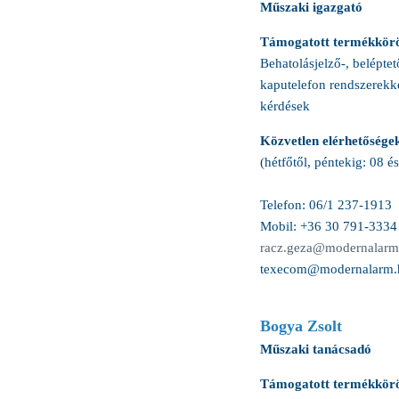
Műszaki igazgató
Támogatott termékkör
Behatolásjelző-, beléptető
kaputelefon rendszerekk
kérdések
Közvetlen elérhetősége
(hétfőtől, péntekig: 08 é
Telefon: 06/1 237-1913
Mobil: +36 30 791-3334
racz.geza@modernalarm
texecom@modernalarm.
Bogya Zsolt
Műszaki tanácsadó
Támogatott termékkör