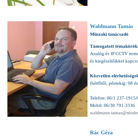
Waldmann Tamás
Műszaki tanácsadó
Támogatott témakörök
Analóg és IP CCTV term
és kiegészítőikkel kapcs
Közvetlen elérhetősége
(hétfőtől, péntekig: 08 é
Telefon: 06/1 237-1915/
Mobil: 06/30 791-3336
waldmann.tamas@moder
Rác Géza