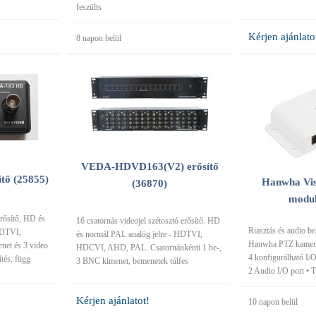
feszülts
Kérjen ajánlato
8 napon belül
VEDA-HDVD163(V2) erősítő
ő (25855)
Hanwha Vi
(36870)
modul
erősítő, HD és
16 csatornás videojel szétosztó erősítő. HD
Riasztás és audio b
HDTVI,
és normál PAL analóg jelre - HDTVI,
Hanwha PTZ kamerák
et és 3 video
HDCVI, AHD, PAL. Csatornánkénti 1 be-,
4 konfigurálható I
tés, függ
3 BNC kimenet, bemenetek túlfes
2 Audio I/O port • 
Kérjen ajánlatot!
10 napon belül