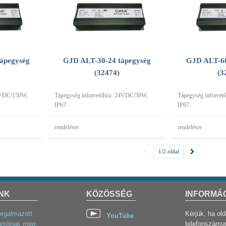
ápegység
GJD ALT-30-24 tápegység
GJD ALT-60
(32474)
(3
24VDC/150W,
Tápegység infravetőhöz: 24VDC/30W,
Tápegység infrave
IP67.
IP67.
rendelésre
rendelésre
1/2.oldal
NK
KÖZÖSSÉG
INFORMÁ
orgalmazott
Kérjük, ha ol
YouTube
rtóinak meg-
telefonszámun