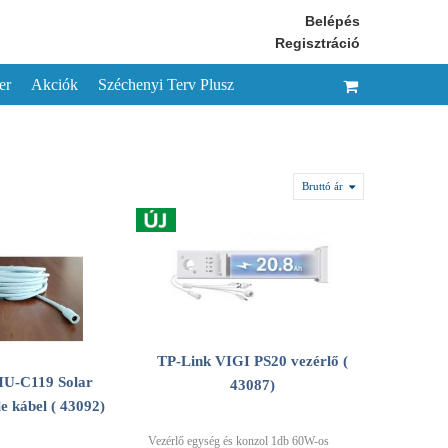
Belépés
Regisztráció
er
Akciók
Széchenyi Terv Plusz
Bruttó ár
TP-Link VIGI PS20 vezérlő (
HU-C119 Solar
43087)
e kábel ( 43092)
Vezérlő egység és konzol 1db 60W-os