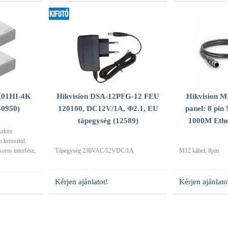
X01HI-4K
Hikvision DSA-12PFG-12 FEU
Hikvision M
40950)
120100, DC12V/1A, Φ2.1, EU
panel: 8 pin
tápegység (12589)
1000M Ether
szköz
 keresztül.
ros interfész,
Tápegység 230VAC/12VDC/1A
M12 kábel, 8pin
Kérjen ajánlatot!
Kérjen ajánlato