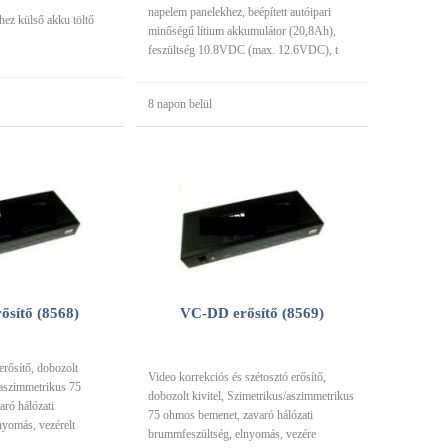
napelem panelekhez, beépített autóipari
ez külső akku töltő
minőségű lítium akkumulátor (20,8Ah),
feszültség 10.8VDC (max. 12.6VDC), t
8 napon belül
ősítő (8568)
VC-DD erősítő (8569)
erősítő, dobozolt
Video korrekciós és szétosztó erősítő,
/aszimmetrikus 75
dobozolt kivitel, Szimetrikus/aszimmetrikus
ró hálózati
75 ohmos bemenet, zavaró hálózati
yomás, vezérelt
brummfeszültség, elnyomás, vezére