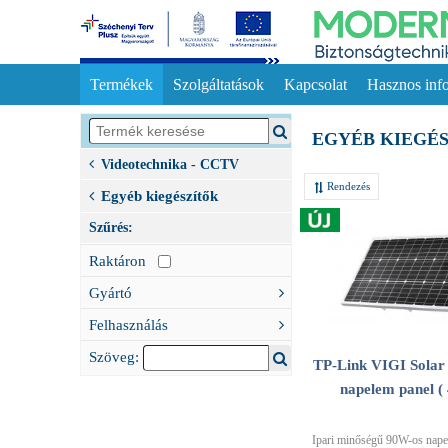
Termékek
Szolgáltatások
Kapcsolat
Hasznos inf
EGYÉB KIEGÉ
Videotechnika - CCTV
Rendezés
Egyéb kiegészítők
Szűrés:
Raktáron
Gyártó
Felhasználás
Szöveg:
TP-Link VIGI Solar
napelem panel (
Ipari minőségű 90W-os nape