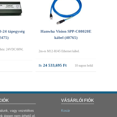
-24 tápegység
Hanwha Vision SPP-C08020E
2475)
kábel (40765)
tőhöz: 24VDC/60W,
2m-es M12-RJ45 Ethernet kábel.
24 533,695 Ft
10 napon belül
CIÓK
VÁSÁRLÓI FIÓK
dalunk, vagy vezetékes
Kosár
k éppen nem érhető el,