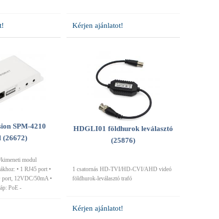
t!
Kérjen ajánlatot!
sion SPM-4210
HDGLI01 földhurok leválasztó
 (26672)
(25876)
e/kimeneti modul
hoz: • 1 RJ45 port •
1 csatornás HD-TVI/HD-CVI/AHD videó
/O port, 12VDC/50mA •
földhurok-leválasztó trafó
Táp: PoE -
Kérjen ajánlatot!