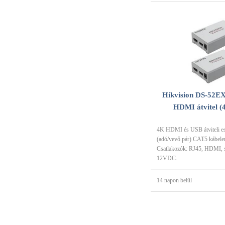
Hikvision DS-52E
HDMI átvitel (
4K HDMI és USB átviteli e
(adó/vevő pár) CAT5 kábelen
Csatlakozók: RJ45, HDMI, so
12VDC.
14 napon belül