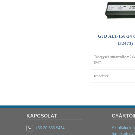
GJD ALT-150-24 t
(32473)
Tápegység infravetőhöz: 
IP67.
rendelésre
KAPCSOLAT
GYÁRTÓI
Az általunk f
+36 30 636-9434
termékek gyá