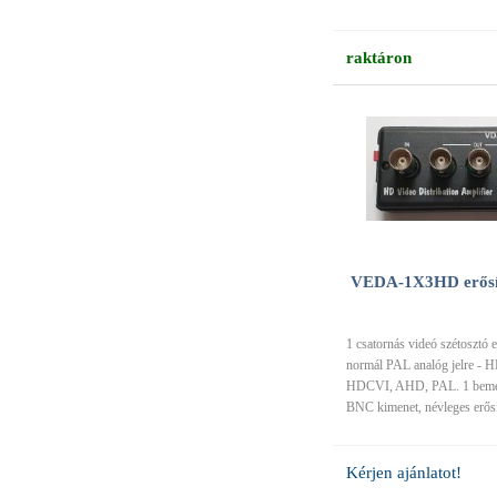
raktáron
VEDA-1X3HD erősít
1 csatornás videó szétosztó 
normál PAL analóg jelre - 
HDCVI, AHD, PAL. 1 bemen
BNC kimenet, névleges erősí
Kérjen ajánlatot!