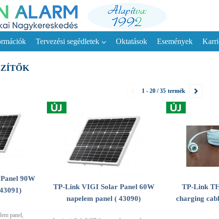
ormációk
Tervezési segédletek
Oktatások
Események
Karri
SZÍTŐK
1 - 20 / 35
termék
 Panel 90W
TP-Link VIGI Solar Panel 60W
TP-Link T
 43091)
napelem panel ( 43090)
charging cabl
lem panel,