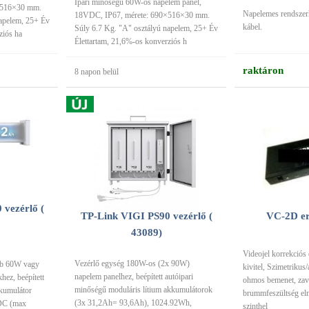
Ipari minőségű 60W-os napelem panel,
×516×30 mm.
Napelemes rendszerh
18VDC, IP67, mérete: 690×516×30 mm.
napelem, 25+ Év
kábel.
Súly 6.7 Kg. "A" osztályú napelem, 25+ Év
ziós ha
Élettartam, 21,6%-os konverziós h
raktáron
8 napon belül
vezérlő (
TP-Link VIGI PS90 vezérlő (
VC-2D er
43089)
Videojel korrekciós 
Vezérlő egység 180W-os (2x 90W)
db 60W vagy
kivitel, Szimetrikus
napelem panelhez, beépített autóipari
ez, beépített
ohmos bemenet, zava
minőségű moduláris lítium akkumulátorok
kkumulátor
brummfeszültség eln
(3x 31,2Ah= 93,6Ah), 1024.92Wh,
VDC (max
szinthel