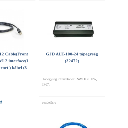
12 Cable(Front
GJD ALT-100-24 tápegység
 M12 interface(1
(32472)
net ) kábel (8
Tápegység infravetőhöz: 24VDC/100W,
IP67.
t!
rendelésre