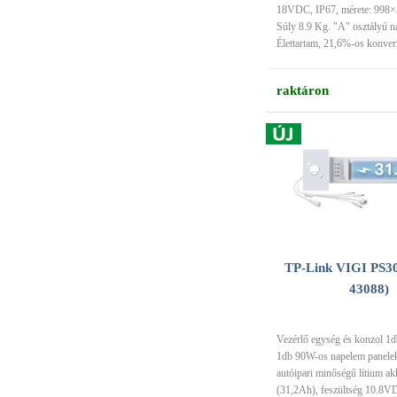
18VDC, IP67, mérete: 998
Súly 8.9 Kg. "A" osztályú 
Élettartam, 21,6%-os konver
raktáron
TP-Link VIGI PS30 
43088)
Vezérlő egység és konzol 1
1db 90W-os napelem panelekh
autóipari minőségű lítium a
(31,2Ah), feszültség 10.8