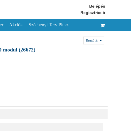
Belépés
Regisztráció
er
Akciók
Széchenyi Terv Plusz
Bruttó ár
 modul (26672)