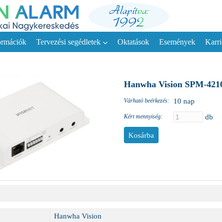
ormációk
Tervezési segédletek
Oktatások
Események
Karri
Hanwha Vision SPM-4210
Várható beérkezés:
10 nap
Kért mennyiség:
db
Hanwha Vision