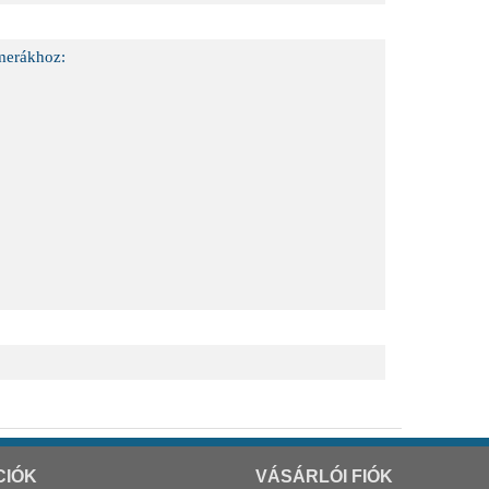
merákhoz:
CIÓK
VÁSÁRLÓI FIÓK