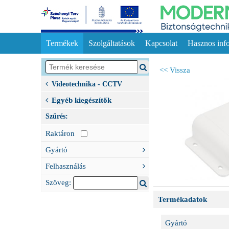
Termékek
Szolgáltatások
Kapcsolat
Hasznos inf
<< Vissza
Videotechnika - CCTV
Egyéb kiegészítők
Szűrés:
Raktáron
Gyártó
Felhasználás
Szöveg:
Termékadatok
Gyártó