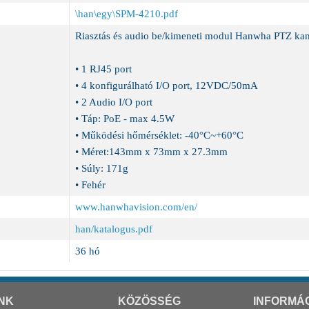
\han\egy\SPM-4210.pdf
Riasztás és audio be/kimeneti modul Hanwha PTZ ka
• 1 RJ45 port
• 4 konfigurálható I/O port, 12VDC/50mA
• 2 Audio I/O port
• Táp: PoE - max 4.5W
• Működési hőmérséklet: -40°C~+60°C
• Méret:143mm x 73mm x 27.3mm
• Súly: 171g
• Fehér
www.hanwhavision.com/en/
han/katalogus.pdf
36 hó
NK
KÖZÖSSÉG
INFORMÁ