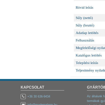
Rövid leírás
Súly (nettó)
Súly (bruttó)
Adatlap letöltés
Felhasználás
Megfelelőségi nyilat
Katalógus letöltés
Telepítési leírás
Teljesitmény nyilatk
KAPCSOLAT
GYÁRTÓI
Az általunk f
+36 30 636-9434
termékek gyá
info@modernalarm.hu