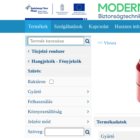
Termékek
Szolgáltatások
Kapcsolat
Hasznos inf
<< Vissza
Tűzjelző rendszer
Hangjelzők - Fényjelzők
Szűrés:
Raktáron
Gyártó
Felhasználás
Környezetállóság
Jelzési mód
Termékadatok
Szöveg:
Gyártó