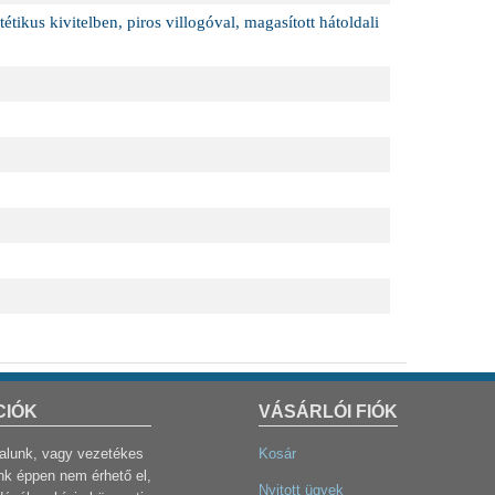
ikus kivitelben, piros villogóval, magasított hátoldali
CIÓK
VÁSÁRLÓI FIÓK
dalunk, vagy vezetékes
Kosár
k éppen nem érhető el,
Nyitott ügyek