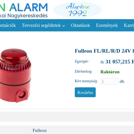
ormációk
Tervezési segédletek
Oktatások
Események
Karri
Fulleon FL/RL/R/D 24V h
31 057,215 
Egységár:
Elérhetőség:
Raktáron
Kért mennyiség:
db
Fulleon