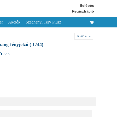
Belépés
Regisztráció
er
Akciók
Széchenyi Terv Plusz
Bruttó ár
ang-fényjelző ( 1744)
Ft
/ db