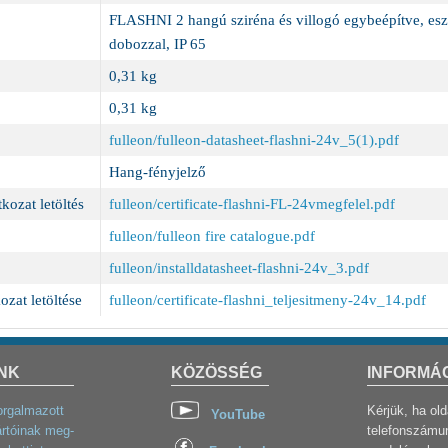
FLASHNI 2 hangú sziréna és villogó egybeépítve, esztét
dobozzal, IP 65
0,31 kg
0,31 kg
fulleon/fulleon-datasheet-flashni-24v_5(1).pdf
Hang-fényjelző
kozat letöltés
fulleon/certificate-flashni-FL-24vmegfelel.pdf
fulleon/fulleon fire catalogue.pdf
fulleon/installdatasheet-flashni-24v_3.pdf
ozat letöltése
fulleon/certificate-flashni_teljesitmeny-24v_14.pdf
NK
KÖZÖSSÉG
INFORMÁ
orgalmazott
Kérjük, ha ol
YouTube
rtóinak meg-
telefonszámun