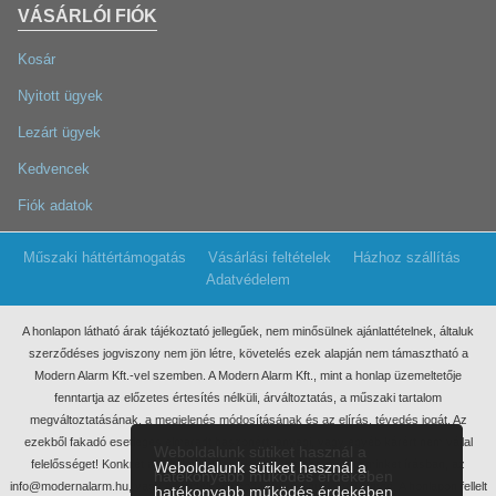
VÁSÁRLÓI FIÓK
Kosár
Nyitott ügyek
Lezárt ügyek
Kedvencek
Fiók adatok
Műszaki háttértámogatás
Vásárlási feltételek
Házhoz szállítás
Adatvédelem
A honlapon látható árak tájékoztató jellegűek, nem minősülnek ajánlattételnek, általuk
szerződéses jogviszony nem jön létre, követelés ezek
alapján nem támasztható a
Modern Alarm Kft.-vel szemben. A Modern Alarm Kft., mint a honlap üzemeltetője
fenntartja az előzetes értesítés nélküli, árváltoztatás, a műszaki tartalom
megváltoztatásának, a megjelenés módosításának és az elírás, tévedés jogát. Az
ezekből fakadó esetleges elmaradt haszonért, anyagi, vagy egyéb kárért nem vállal
Weboldalunk sütiket használ a
felelősséget! Konkrét ajánlatkérés miatt kérjük, keressen meg minket írásban, az
Weboldalunk sütiket használ a
hatékonyabb működés érdekében
info@modernalarm.hu, vagy a rendeles@modernalarm.hu e-mail címen. A honlapon fellelt
hatékonyabb működés érdekében.