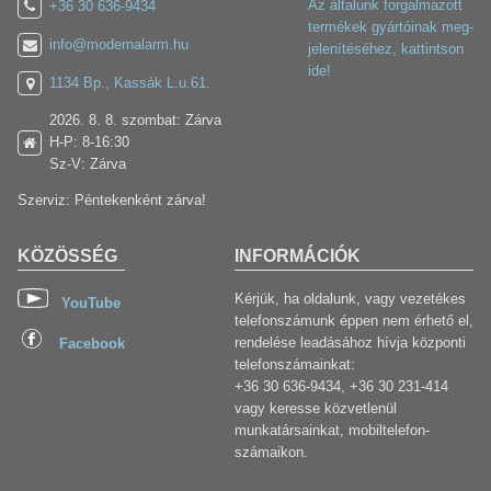
Az általunk forgalmazott
+36 30 636-9434
termékek gyártóinak meg-
info@modernalarm.hu
jelenítéséhez, kattintson
ide!
1134 Bp., Kassák L.u.61.
2026. 8. 8. szombat: Zárva
H-P: 8-16:30
Sz-V: Zárva
Szerviz: Péntekenként zárva!
KÖZÖSSÉG
INFORMÁCIÓK
Kérjük, ha oldalunk, vagy vezetékes
YouTube
telefonszámunk éppen nem érhető el,
rendelése leadásához hívja központi
Facebook
telefonszámainkat:
+36 30 636-9434, +36 30 231-414
vagy keresse közvetlenül
munkatársainkat, mobiltelefon-
számaikon.