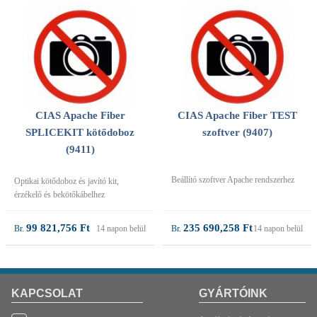
CIAS Apache Fiber
CIAS Apache Fiber TEST
SPLICEKIT kötődoboz
szoftver (9407)
(9411)
Beállító szoftver Apache rendszerhez
Optikai kötődoboz és javító kit,
érzékelő és bekötőkábelhez
99 821,756 Ft
235 690,258 Ft
14 napon belül
14 napon belül
KAPCSOLAT
GYÁRTÓINK