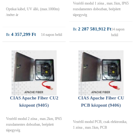
Vezérlő modul 1 zóna , max.1km, IP65
Optikai kábel, UV álló, (max.1000m)
rozsdamentes dobozban, beépített
/méter ár
tápegység
2 287 581,912 Ft
14 napon
4 357,299 Ft
14 napon belül
belül
CIAS Apache Fiber CU2
CIAS Apache Fiber CU
központ (9405)
PCB központ (9406)
Vezérlő modul 2 zóna , max.2km, IP65
Vezérlő modul PCB, csak elektronika,
rozsdamentes dobozban, beépített
1 zóna , max.1km, PCB
tápegység