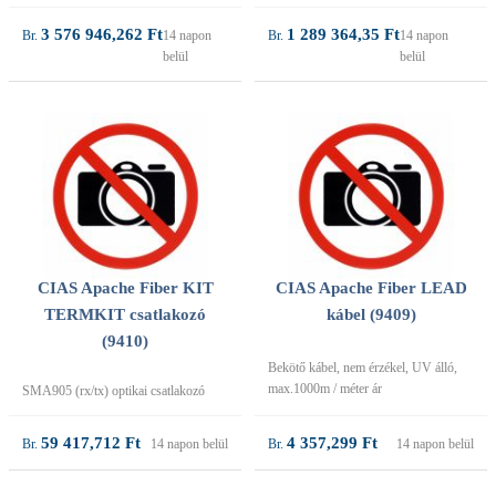
3 576 946,262 Ft
1 289 364,35 Ft
14 napon
14 napon
belül
belül
CIAS Apache Fiber KIT
CIAS Apache Fiber LEAD
TERMKIT csatlakozó
kábel (9409)
(9410)
Bekötő kábel, nem érzékel, UV álló,
max.1000m / méter ár
SMA905 (rx/tx) optikai csatlakozó
59 417,712 Ft
4 357,299 Ft
14 napon belül
14 napon belül