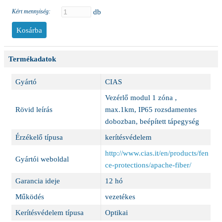
Kért mennyiség:
db
Termékadatok
Gyártó
CIAS
Vezérlő modul 1 zóna ,
Rövid leírás
max.1km, IP65 rozsdamentes
dobozban, beépített tápegység
Érzékelő típusa
kerítésvédelem
http://www.cias.it/en/products/fen
Gyártói weboldal
ce-protections/apache-fiber/
Garancia ideje
12 hó
Működés
vezetékes
Kerítésvédelem típusa
Optikai