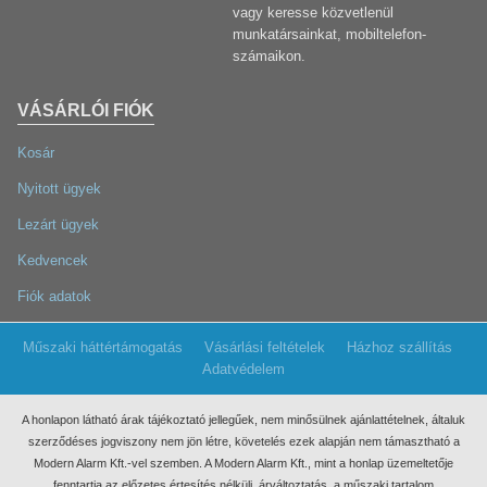
vagy keresse közvetlenül
munkatársainkat, mobiltelefon-
számaikon.
VÁSÁRLÓI FIÓK
Kosár
Nyitott ügyek
Lezárt ügyek
Kedvencek
Fiók adatok
Műszaki háttértámogatás
Vásárlási feltételek
Házhoz szállítás
Adatvédelem
A honlapon látható árak tájékoztató jellegűek, nem minősülnek ajánlattételnek, általuk
szerződéses jogviszony nem jön létre, követelés ezek
alapján nem támasztható a
Modern Alarm Kft.-vel szemben. A Modern Alarm Kft., mint a honlap üzemeltetője
fenntartja az előzetes értesítés nélküli, árváltoztatás, a műszaki tartalom