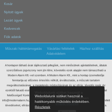
Kosár
Nyitott ügyek
Lezárt ügyek
Kedvencek
Fiók adatok
Műszaki háttértámogatás
Vásárlási feltételek
Házhoz szállítás
Adatvédelem
A honlapon látható árak tájékoztató jellegűek, nem minősülnek ajánlattételnek, általuk
szerződéses jogviszony nem jön létre, követelés ezek
alapján nem támasztható a
Modern Alarm Kft.-vel szemben. A Modern Alarm Kft., mint a honlap üzemeltetője
fenntartja az előzetes értesítés nélküli, árváltoztatás, a műszaki tartalom
megváltoztatásának, a megjelenés módosításának és az elírás, tévedés jogát. Az
ezekből fakadó esetleges elmaradt haszonért, anyagi, vagy egyéb kárért nem vállal
Weboldalunk sütiket használ a
felelősséget! Konkrét ajánlatkérés miatt kérjük, keressen meg minket írásban, az
Weboldalunk sütiket használ a
hatékonyabb működés érdekében
info@modernalarm.hu, vagy a rendeles@modernalarm.hu e-mail címen. A honlapon fellelt
hatékonyabb működés érdekében.
további részletek
tévedéseket, elírásokat az info@modernalarm.hu e-mail címen jelezheti számunkra.
Részletek
Minden jog fenntartva!