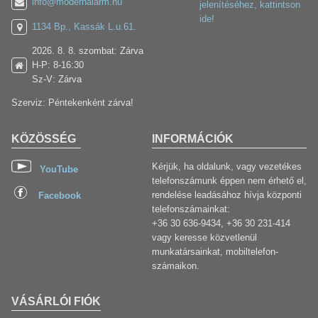
info@modernalarm.hu
jelenítéséhez, kattintson
ide!
1134 Bp., Kassák L.u.61.
2026. 8. 8. szombat: Zárva
H-P: 8-16:30
Sz-V: Zárva
Szerviz: Péntekenként zárva!
KÖZÖSSÉG
INFORMÁCIÓK
Kérjük, ha oldalunk, vagy vezetékes
YouTube
telefonszámunk éppen nem érhető el,
rendelése leadásához hívja központi
Facebook
telefonszámainkat:
+36 30 636-9434, +36 30 231-414
vagy keresse közvetlenül
munkatársainkat, mobiltelefon-
számaikon.
VÁSÁRLÓI FIÓK