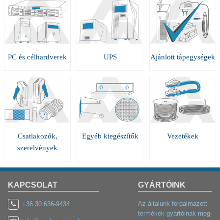
PC és célhardverek
UPS
Ajánlott tápegységek
Csatlakozók,
Egyéb kiegészítők
Vezetékek
szerelvények
KAPCSOLAT
GYÁRTÓINK
Az általunk forgalmazott
+36 30 636-9434
termékek gyártóinak meg-