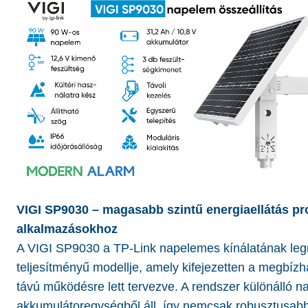
VIGI SP9030 – magasabb szintű energiaellátás pr
alkalmazásokhoz
A VIGI SP9030 a TP-Link napelemes kínálatának le
teljesítményű modellje, amely kifejezetten a megbízh
távú működésre lett tervezve. A rendszer különálló 
akkumulátoregységből áll, így nemcsak robusztusab