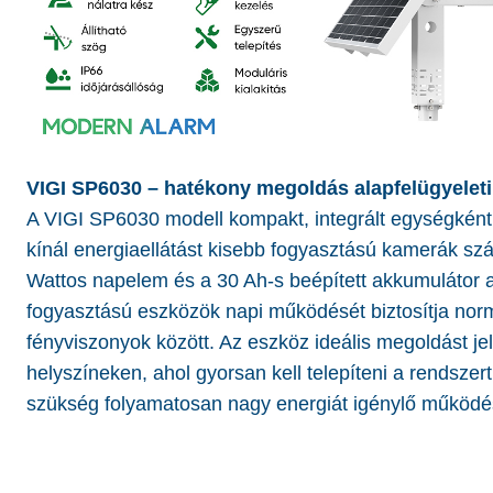
VIGI SP6030 – hatékony megoldás alapfelügyeleti
A VIGI SP6030 modell kompakt, integrált egységként
kínál energiaellátást kisebb fogyasztású kamerák sz
Wattos napelem és a 30 Ah-s beépített akkumulátor 
fogyasztású eszközök napi működését biztosítja nor
fényviszonyok között. Az eszköz ideális megoldást je
helyszíneken, ahol gyorsan kell telepíteni a rendszert
szükség folyamatosan nagy energiát igénylő működé