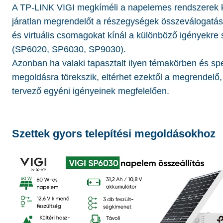
A TP-LINK VIGI megkíméli a napelemes rendszerek 
járatlan megrendelőt a részegységek összeválogatá
és virtuális csomagokat kínál a különböző igényekre
(SP6020, SP6030, SP9030).
Azonban ha valaki tapasztalt ilyen témakörben és sp
megoldásra törekszik, eltérhet ezektől a megrendelő,
tervező egyéni igényeinek megfelelően.
Szettek gyors telepítési megoldásokhoz