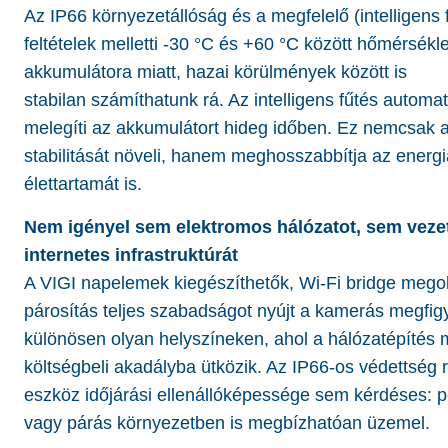
Az IP66 környezetállóság és a megfelelő (intelligens f
feltételek melletti -30 °C és +60 °C között hőmérsékl
akkumulátora miatt, hazai körülmények között is
stabilan számíthatunk rá. Az intelligens fűtés automa
melegíti az akkumulátort hideg időben. Ez nemcsak 
stabilitását növeli, hanem meghosszabbítja az energ
élettartamát is.
Nem igényel sem elektromos hálózatot, sem veze
internetes infrastruktúrát
A VIGI napelemek kiegészíthetők, Wi-Fi bridge mego
párosítás teljes szabadságot nyújt a kamerás megfig
különösen olyan helyszíneken, ahol a hálózatépítés
költségbeli akadályba ütközik. Az IP66-os védettség 
eszköz időjárási ellenállóképessége sem kérdéses: p
vagy párás környezetben is megbízhatóan üzemel.