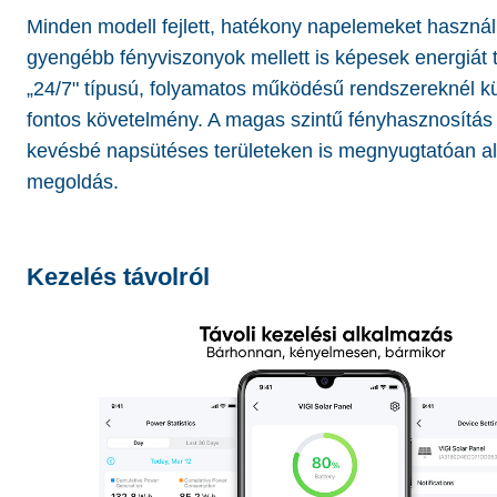
Minden modell fejlett, hatékony napelemeket haszná
gyengébb fényviszonyok mellett is képesek energiát t
„24/7" típusú, folyamatos működésű rendszereknél k
fontos követelmény. A magas szintű fényhasznosítás 
kevésbé napsütéses területeken is megnyugtatóan a
megoldás.
Kezelés távolról