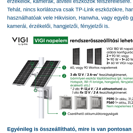
érzékelők, kamerák, átviteli eszközök felszerelésére.
Tehát, nincs korlátozva csak TP-Link eszközökre, h
használhatóak vele Hikvision, Hanwha, vagy egyéb g
kamerái, érzékelői, hangjelzői, fényjelzői is.
Egyénileg is összeállítható, mire is van pontosa