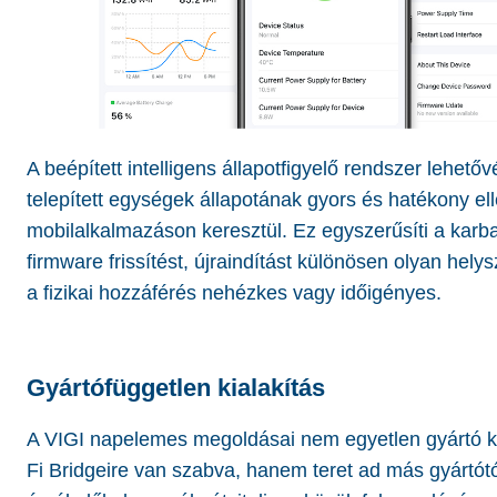
A beépített intelligens állapotfigyelő rendszer lehetőv
telepített egységek állapotának gyors és hatékony el
mobilalkalmazáson keresztül. Ez egyszerűsíti a karba
firmware frissítést, újraindítást különösen olyan hely
a fizikai hozzáférés nehézkes vagy időigényes.
Gyártófüggetlen kialakítás
A VIGI napelemes megoldásai nem egyetlen gyártó k
Fi Bridgeire van szabva, hanem teret ad más gyártót