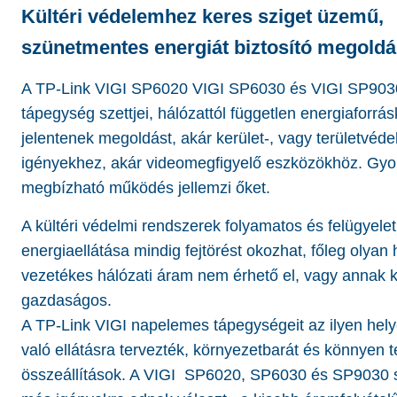
Kültéri védelemhez keres sziget üzemű,
szünetmentes energiát biztosító megoldá
A TP-Link VIGI SP6020 VIGI SP6030 és VIGI SP90
tápegység szettjei, hálózattól független energiaforrás
jelentenek megoldást, akár kerület-, vagy területvéde
igényekhez, akár videomegfigyelő eszközökhöz. Gyor
megbízható működés jellemzi őket.
A kültéri védelmi rendszerek folyamatos és felügyelet
energiaellátása mindig fejtörést okozhat, főleg olyan
vezetékes hálózati áram nem érhető el, vagy annak 
gazdaságos.
A TP-Link VIGI napelemes tápegységeit az ilyen hel
való ellátásra tervezték, környezetbarát és könnyen t
összeállítások. A VIGI SP6020, SP6030 és SP9030 