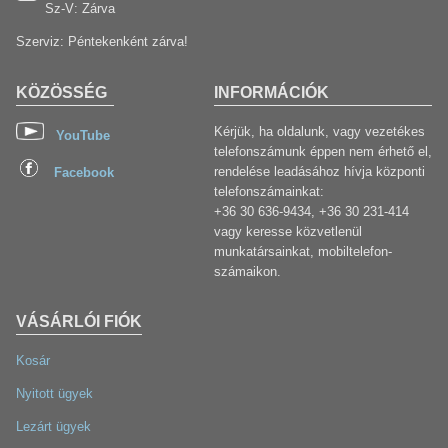
Sz-V: Zárva
Szerviz: Péntekenként zárva!
KÖZÖSSÉG
INFORMÁCIÓK
Kérjük, ha oldalunk, vagy vezetékes
YouTube
telefonszámunk éppen nem érhető el,
rendelése leadásához hívja központi
Facebook
telefonszámainkat:
+36 30 636-9434, +36 30 231-414
vagy keresse közvetlenül
munkatársainkat, mobiltelefon-
számaikon.
VÁSÁRLÓI FIÓK
Kosár
Nyitott ügyek
Lezárt ügyek