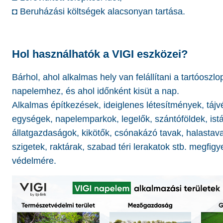
◘ Beruházási költségek alacsonyan tartása.
Hol használhatók a VIGI eszközei?
Bárhol, ahol alkalmas hely van felállítani a tartóoszlo
napelemhez, és ahol időnként kisüt a nap.
Alkalmas építkezések, ideiglenes létesítmények, tájv
egységek, napelemparkok, legelők, szántóföldek, istá
állatgazdaságok, kikötők, csónakázó tavak, halastav
szigetek, raktárak, szabad téri lerakatok stb. megfigy
védelmére.