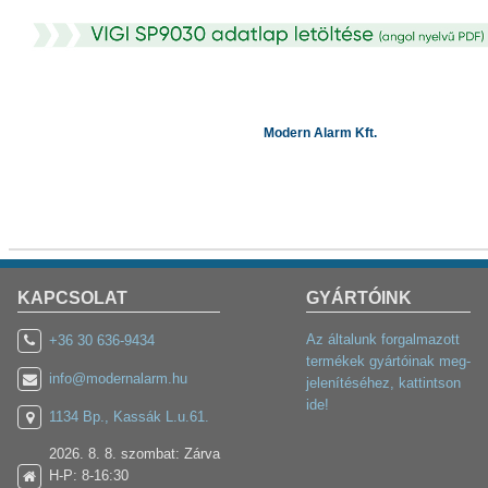
Modern Alarm Kft.
KAPCSOLAT
GYÁRTÓINK
Az általunk forgalmazott
+36 30 636-9434
termékek gyártóinak meg-
info@modernalarm.hu
jelenítéséhez, kattintson
ide!
1134 Bp., Kassák L.u.61.
2026. 8. 8. szombat: Zárva
H-P: 8-16:30