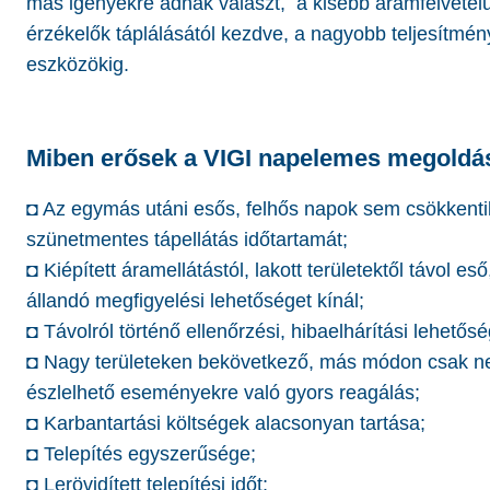
más igényekre adnak választ, a kisebb áramfelvétel
érzékelők táplálásától kezdve, a nagyobb teljesítmé
eszközökig.
Miben erősek a VIGI napelemes megoldá
◘ Az egymás utáni esős, felhős napok sem csökkenti
szünetmentes tápellátás időtartamát;
◘ Kiépített áramellátástól, lakott területektől távol eső
állandó megfigyelési lehetőséget kínál;
◘ Távolról történő ellenőrzési, hibaelhárítási lehetős
◘ Nagy területeken bekövetkező, más módon csak 
észlelhető eseményekre való gyors reagálás;
◘ Karbantartási költségek alacsonyan tartása;
◘ Telepítés egyszerűsége;
◘ Lerövidített telepítési időt;