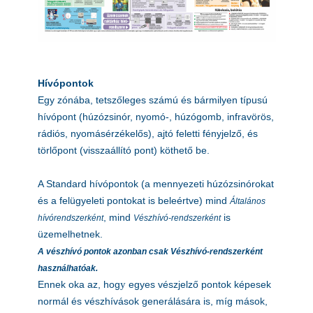
Hívópontok
Egy zónába, tetszőleges számú és bármilyen típusú
hívópont (húzózsinór, nyomó-, húzógomb, infravörös,
rádiós, nyomásérzékelős), ajtó feletti fényjelző, és
törlőpont (visszaállító pont) köthető be.
A Standard hívópontok (a mennyezeti húzózsinórokat
és a felügyeleti pontokat is beleértve) mind
Általános
, mind
is
hívórendszerként
Vészhívó-rendszerként
üzemelhetnek.
A vészhívó pontok azonban csak Vészhívó-rendszerként
használhatóak.
Ennek oka az, hog
y
egyes vészjelző pontok képesek
normál és vészhívások generálására is, míg mások,