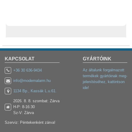
KAPCSOLAT
GYÁRTÓINK
Az általunk forgalmazott
+36 30 636-9434
termékek gyártóinak meg-
info@modernalarm.hu
jelenítéséhez, kattintson
ide!
1134 Bp., Kassák L.u.61.
2026. 8. 8. szombat: Zárva
H-P: 8-16:30
Sz-V: Zárva
Szerviz: Péntekenként zárva!