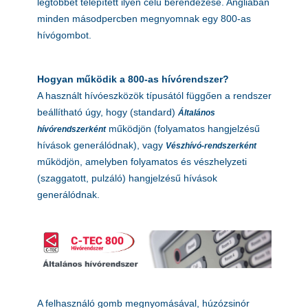
legtöbbet telepített ilyen célú berendezése. Angliában
minden másodpercben megnyomnak egy 800-as
hívógombot.
Hogyan működik a 800-as hívórendszer?
A használt hívóeszközök típusától függően a rendszer
beállítható úgy, hogy (standard)
Általános
működjön (folyamatos hangjelzésű
hívórendszerként
hívások generálódnak), vagy
Vészhívó-rendszerként
működjön, amelyben folyamatos és vészhelyzeti
(szaggatott, pulzáló) hangjelzésű hívások
generálódnak.
A felhasználó gomb megnyomásával, húzózsinór