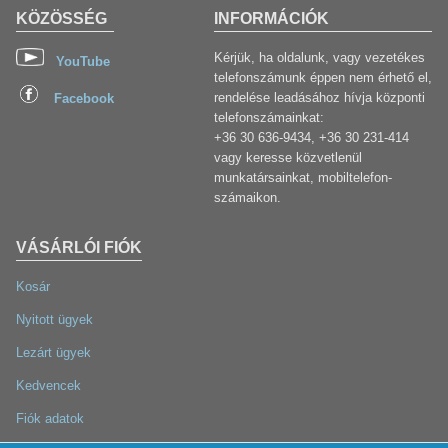
KÖZÖSSÉG
INFORMÁCIÓK
Kérjük, ha oldalunk, vagy vezetékes
YouTube
telefonszámunk éppen nem érhető el,
rendelése leadásához hívja központi
Facebook
telefonszámainkat:
+36 30 636-9434, +36 30 231-414
vagy keresse közvetlenül
munkatársainkat, mobiltelefon-
számaikon.
VÁSÁRLÓI FIÓK
Kosár
Nyitott ügyek
Lezárt ügyek
Kedvencek
Fiók adatok