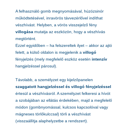
A felhasználó gomb megnyomásával, húzózsinór
működtetésével, inravörös távvezérlővel indíthat
vészhívást. Helyben, a vörös visszejelző fény
villogása
mutatja az eszközön, hogy a vészhívás
megtörtént.
Ezzel egyidőben – ha felszereltek ilyet – akkor az ajtó
felett, a külső oldalon is megjelenik a
villogó
fényjelzés (mely megfelelő eszköz esetén
intenzív
hangjelzéssel párosul).
Távolabb, a személyzet egy kijelzőpanelen
szaggatott hangjelzéssel és villogó fényjelzéssel
értesül a vészhívásról. A személyzet felkeresi a hívót
a szobájában az ellátás érdekében, majd a megfelelő
módon (gombnyomással, kulcsos kapcsolóval vagy
mágneses törlőkulccsal) törli a vészhívást
(visszaállítja alaphelyzetbe a rendszert).