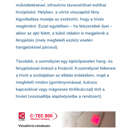
működtetésével, infravörös távvezérlővel indíthat
hívójelzést. Helyben, a vörös visszajelző fény
kigyulladása mutatja az eszközön, hogy a hívás
megtörtént. Ezzel egyidőben – ha felszereltek ilyet –
akkor az ajtó felett, a külső oldalon is megjelenik a
fényjelzés (mely megfelelő eszköz esetén
hangjelzéssel párosul).
Távolabb, a személyzet egy kijelzőpanelen hang- és
fényjelzéssel értesül a hívásról. A személyzet felkeresi
a hívót a szobájában az ellátás érdekében, majd a
megfelelő módon (gombnyomással, kulcsos
kapcsolóval vagy mágneses törlőkulccsal) törli a
hívást (visszaállítja alaphelyzetbe a rendszert).