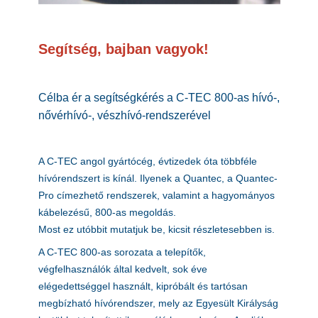
Segítség, bajban vagyok!
Célba ér a segítségkérés a C-TEC 800-as hívó-,
nővérhívó-, vészhívó-rendszerével
A C-TEC angol gyártócég, évtizedek óta többféle
hívórendszert is kínál. Ilyenek a Quantec, a Quantec-
Pro címezhető rendszerek, valamint a hagyományos
kábelezésű, 800-as megoldás.
Most ez utóbbit mutatjuk be, kicsit részletesebben is.
A C-TEC 800-as sorozata a telepítők,
végfelhasználók által kedvelt, sok éve
elégedettséggel használt, kipróbált és tartósan
megbízható hívórendszer, mely az Egyesült Királyság