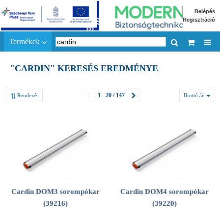
Belépés
Regisztráció
Termékek
"CARDIN" KERESÉS EREDMÉNYE
1 - 20 / 147
Rendezés
Bruttó ár
Cardin DOM3 sorompókar
Cardin DOM4 sorompókar
(39216)
(39220)