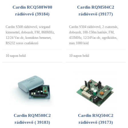
Cardin RCQ508W00
Cardin RQM504C2
rádióvevő (39184)
rádióvevő (39177)
Cardin S508 rádióvevő, wiegand
Cardin S504 rádióvevő, 2 csatornás,
kimenettel, dobozolt, FM, 868MHz,
dobozolt, 100-150m hatótáv, FM,
12/24 Vac-dc, kontaktus bemenet,
433MHz, 12/24Vac-dc, ugrókódos,
RS232 soros csatlakozó
max 1000 kód
10 napon belül
10 napon belül
Cardin RQM508C2
Cardin RSQ504C2
rádióvevő ( 39183)
rádióvevő (39173)