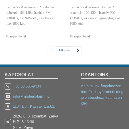
Cardin S508 rádióvevő, 2 csatornás,
Cardin S504 rádióvevő kártya, 2
dobozolt, 100-150m hatótáv, FM,
csatornás, 100-150m hatótáv, FM,
868MHz, 12/24Vac-dc, ugrókódos,
433MHz, 24Vac-dc, ugrókódos, max
max 1000 kód
1000 kód
10 napon belül
10 napon belül
1/8.oldal
KAPCSOLAT
GYÁRTÓINK
Az általunk forgalmazott
+36 30 636-9434
termékek gyártóinak meg-
info@modernalarm.hu
jelenítéséhez, kattintson
ide!
1134 Bp., Kassák L.u.61.
2026. 8. 8. szombat: Zárva
H-P: 8-16:30
Sz-V: Zárva