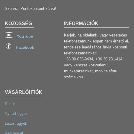
Szerviz: Péntekenként zárva!
KÖZÖSSÉG
INFORMÁCIÓK
Kérjük, ha oldalunk, vagy vezetékes
YouTube
telefonszámunk éppen nem érhető el,
rendelése leadásához hívja központi
Facebook
telefonszámainkat:
+36 30 636-9434, +36 30 231-414
vagy keresse közvetlenül
munkatársainkat, mobiltelefon-
számaikon.
VÁSÁRLÓI FIÓK
Kosár
Nyitott ügyek
Lezárt ügyek
Kedvencek