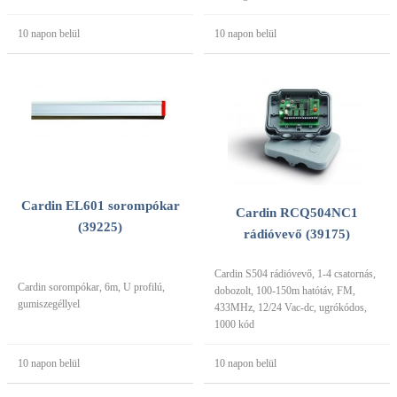
10 napon belül
10 napon belül
Cardin EL601 sorompókar
Cardin RCQ504NC1
(39225)
rádióvevő (39175)
Cardin S504 rádióvevő, 1-4 csatornás,
Cardin sorompókar, 6m, U profilú,
dobozolt, 100-150m hatótáv, FM,
gumiszegéllyel
433MHz, 12/24 Vac-dc, ugrókódos,
1000 kód
10 napon belül
10 napon belül