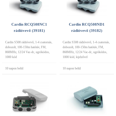
Cardin RCQ508NC1
Cardin RCQ508ND1
rádióvevő (39181)
rádióvevő (39182)
Cardin S508 rádióvevő, 1-4 csatornás,
Cardin S508 rádióvevő, 1-4 csatornás,
dobozolt, 100-150m hatótáv, FM,
dobozolt, 100-150m hatótáv, FM,
868MHz, 12/24 Vac-dc, ugrókódos,
868MHz, 12/24 Vac-dc, ugrókódos,
1000 kód
1000 kód, kijelzővel
10 napon belül
10 napon belül