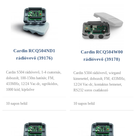
Cardin RCQ504ND1
Cardin RCQ504W00
rádióvevő (39176)
rádióvevő (39178)
Cardin S504 rádióvevő, 1-4 csatornás,
Cardin S504 rádióvevő, wiegand
dobozolt, 100-150m hatótáv, FM,
kimenettel, dobozolt, FM, 433MHz,
433MHz, 12/24 Vac-dc, ugrókódos,
12/24 Vac-dc, kontaktus bemenet,
1000 kód, kijelzőve
RS232 soros csatlakozó
10 napon belül
10 napon belül