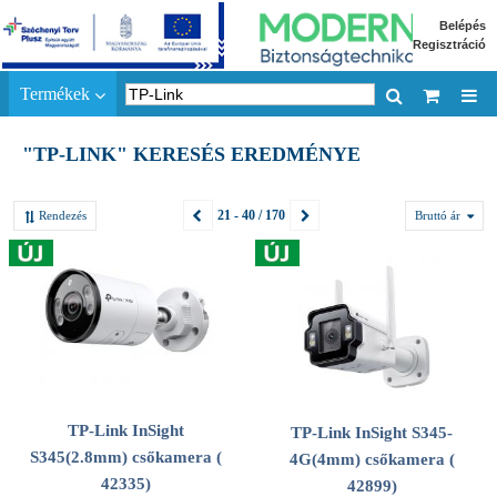
Belépés
Regisztráció
Termékek
"TP-LINK" KERESÉS EREDMÉNYE
21 - 40 / 170
Rendezés
Bruttó ár
TP-Link InSight
TP-Link InSight S345-
S345(2.8mm) csőkamera (
4G(4mm) csőkamera (
42335)
42899)