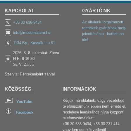
KAPCSOLAT
GYÁRTÓINK
Az általunk forgalmazott
+36 30 636-9434
termékek gyártóinak meg-
info@modernalarm.hu
jelenítéséhez, kattintson
ide!
1134 Bp., Kassák L.u.61.
2026. 8. 8. szombat: Zárva
H-P: 8-16:30
Sz-V: Zárva
Szerviz: Péntekenként zárva!
KÖZÖSSÉG
INFORMÁCIÓK
Kérjük, ha oldalunk, vagy vezetékes
YouTube
telefonszámunk éppen nem érhető el,
rendelése leadásához hívja központi
Facebook
telefonszámainkat:
+36 30 636-9434, +36 30 231-414
vagy keresse közvetlenül