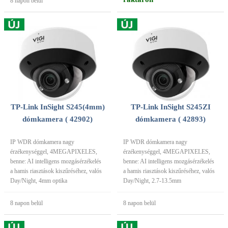
8 napon belül
TP-Link InSight S245(4mm)
TP-Link InSight S245ZI
dómkamera ( 42902)
dómkamera ( 42893)
IP WDR dómkamera nagy
IP WDR dómkamera nagy
érzékenységgel, 4MEGAPIXELES,
érzékenységgel, 4MEGAPIXELES,
benne: AI intelligens mozgásérzékelés
benne: AI intelligens mozgásérzékelés
a hamis riasztások kiszűréséhez, valós
a hamis riasztások kiszűréséhez, valós
Day/Night, 4mm optika
Day/Night, 2.7-13.5mm
8 napon belül
8 napon belül