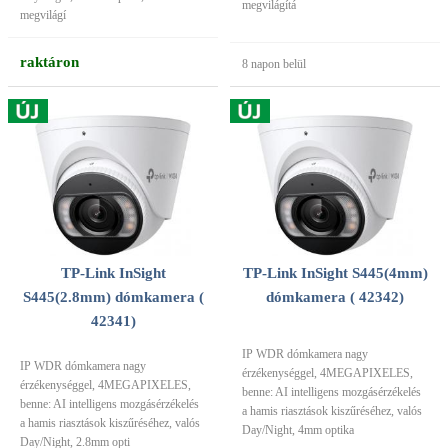
megvilágítá
megvilágí
raktáron
8 napon belül
TP-Link InSight
TP-Link InSight S445(4mm)
S445(2.8mm) dómkamera (
dómkamera ( 42342)
42341)
IP WDR dómkamera nagy
IP WDR dómkamera nagy
érzékenységgel, 4MEGAPIXELES,
érzékenységgel, 4MEGAPIXELES,
benne: AI intelligens mozgásérzékelés
benne: AI intelligens mozgásérzékelés
a hamis riasztások kiszűréséhez, valós
a hamis riasztások kiszűréséhez, valós
Day/Night, 4mm optika
Day/Night, 2.8mm opti