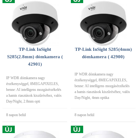
TP-Link InSight
TP-Link InSight S285(4mm)
S285(2.8mm) dómkamera (
dómkamera ( 42900)
42901)
IP WDR dómkamera nagy
IP WDR dómkamera nagy
érzékenységgel, 8MEGAPIXELES,
érzékenységgel, 8MEGAPIXELES,
benne: AI intelligens mozgásérzékelés
benne: AI intelligens mozgásérzékelés
a hamis riasztások kiszűréséhez, valós
a hamis riasztások kiszűréséhez, valós
Day/Night, 4mm optika
Day/Night, 2.8mm opti
8 napon belül
8 napon belül