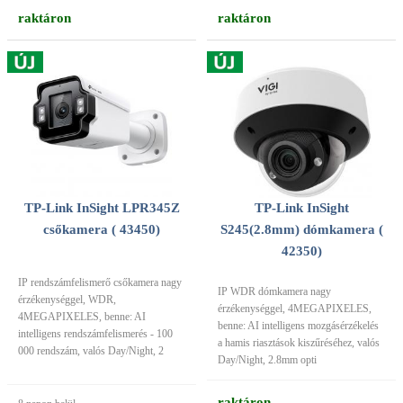
raktáron
raktáron
TP-Link InSight LPR345Z
TP-Link InSight
csőkamera ( 43450)
S245(2.8mm) dómkamera (
42350)
IP rendszámfelismerő csőkamera nagy
IP WDR dómkamera nagy
érzékenységgel, WDR,
érzékenységgel, 4MEGAPIXELES,
4MEGAPIXELES, benne: AI
benne: AI intelligens mozgásérzékelés
intelligens rendszámfelismerés - 100
a hamis riasztások kiszűréséhez, valós
000 rendszám, valós Day/Night, 2
Day/Night, 2.8mm opti
raktáron