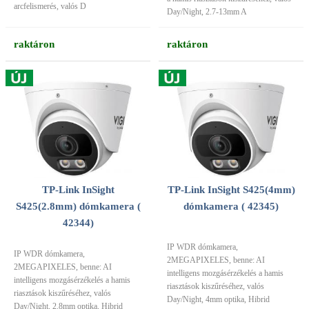
arcfelismerés, valós D
Day/Night, 2.7-13mm A
raktáron
raktáron
TP-Link InSight
TP-Link InSight S425(4mm)
S425(2.8mm) dómkamera (
dómkamera ( 42345)
42344)
IP WDR dómkamera,
IP WDR dómkamera,
2MEGAPIXELES, benne: AI
2MEGAPIXELES, benne: AI
intelligens mozgásérzékelés a hamis
intelligens mozgásérzékelés a hamis
riasztások kiszűréséhez, valós
riasztások kiszűréséhez, valós
Day/Night, 4mm optika, Hibrid
Day/Night, 2.8mm optika, Hibrid