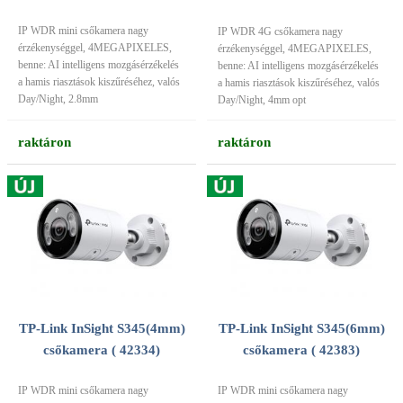
IP WDR mini csőkamera nagy
IP WDR 4G csőkamera nagy
érzékenységgel, 4MEGAPIXELES,
érzékenységgel, 4MEGAPIXELES,
benne: AI intelligens mozgásérzékelés
benne: AI intelligens mozgásérzékelés
a hamis riasztások kiszűréséhez, valós
a hamis riasztások kiszűréséhez, valós
Day/Night, 2.8mm
Day/Night, 4mm opt
raktáron
raktáron
TP-Link InSight S345(4mm)
TP-Link InSight S345(6mm)
csőkamera ( 42334)
csőkamera ( 42383)
IP WDR mini csőkamera nagy
IP WDR mini csőkamera nagy