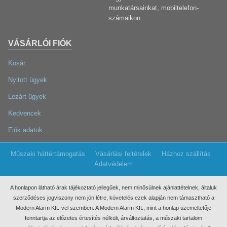
munkatársainkat, mobiltelefon-
számaikon.
VÁSÁRLÓI FIÓK
Kosár
Nyitott ügyek
Lezárt ügyek
Kedvencek
Fiók adatok
Műszaki háttértámogatás
Vásárlási feltételek
Házhoz szállítás
Adatvédelem
A honlapon látható árak tájékoztató jellegűek, nem minősülnek ajánlattételnek, általuk
szerződéses jogviszony nem jön létre, követelés ezek
alapján nem támasztható a
Modern Alarm Kft.-vel szemben. A Modern Alarm Kft., mint a honlap üzemeltetője
fenntartja az előzetes értesítés nélküli, árváltoztatás, a műszaki tartalom