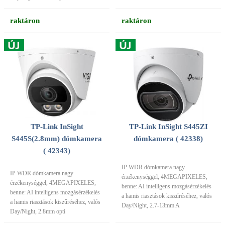
raktáron
raktáron
TP-Link InSight
TP-Link InSight S445ZI
S445S(2.8mm) dómkamera
dómkamera ( 42338)
( 42343)
IP WDR dómkamera nagy
IP WDR dómkamera nagy
érzékenységgel, 4MEGAPIXELES,
érzékenységgel, 4MEGAPIXELES,
benne: AI intelligens mozgásérzékelés
benne: AI intelligens mozgásérzékelés
a hamis riasztások kiszűréséhez, valós
a hamis riasztások kiszűréséhez, valós
Day/Night, 2.7-13mm A
Day/Night, 2.8mm opti