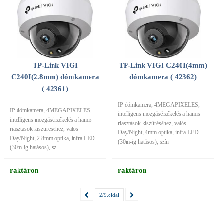
TP-Link VIGI
TP-Link VIGI C240I(4mm)
C240I(2.8mm) dómkamera
dómkamera ( 42362)
( 42361)
IP dómkamera, 4MEGAPIXELES,
IP dómkamera, 4MEGAPIXELES,
intelligens mozgásérzékelés a hamis
intelligens mozgásérzékelés a hamis
riasztások kiszűréséhez, valós
riasztások kiszűréséhez, valós
Day/Night, 4mm optika, infra LED
Day/Night, 2.8mm optika, infra LED
(30m-ig hatásos), szín
(30m-ig hatásos), sz
raktáron
raktáron
2/9.oldal