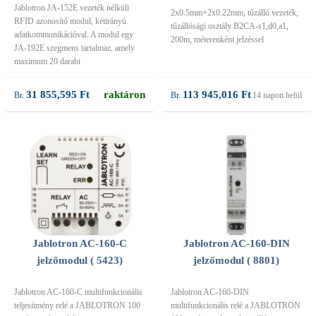
Jablotron JA-152E vezeték nélküli
2x0.5mm+2x0.22mm, tűzálló vezeték,
RFID azonosító modul, kétirányú
tűzállósági osztály B2CA-s1,d0,a1,
adatkommunikációval. A modul egy
200m, méterenként jelzéssel
JA-192E szegmens tartalmaz, amely
maximum 20 darabi
31 855,595 Ft
raktáron
113 945,016 Ft
14 napon belül
Jablotron AC-160-C
Jablotron AC-160-DIN
jelzőmodul ( 5423)
jelzőmodul ( 8801)
Jablotron AC-160-C multifunkcionális
Jablotron AC-160-DIN
teljesítmény relé a JABLOTRON 100
multifunkcionális relé a JABLOTRON