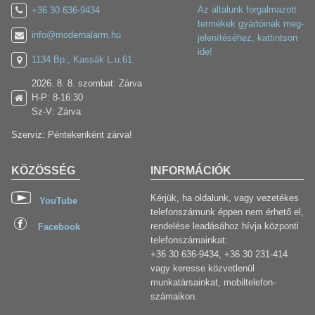
Az általunk forgalmazott
+36 30 636-9434
termékek gyártóinak meg-
info@modernalarm.hu
jelenítéséhez, kattintson
ide!
1134 Bp., Kassák L.u.61.
2026. 8. 8. szombat: Zárva
H-P: 8-16:30
Sz-V: Zárva
Szerviz: Péntekenként zárva!
KÖZÖSSÉG
INFORMÁCIÓK
Kérjük, ha oldalunk, vagy vezetékes
YouTube
telefonszámunk éppen nem érhető el,
rendelése leadásához hívja központi
Facebook
telefonszámainkat:
+36 30 636-9434, +36 30 231-414
vagy keresse közvetlenül
munkatársainkat, mobiltelefon-
számaikon.