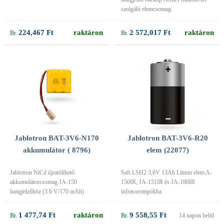
szolgáló elemcsomag.
224,467 Ft
raktáron
2 572,017 Ft
raktáron
Jablotron BAT-3V6-N170
Jablotron BAT-3V6-R20
akkumulátor ( 8796)
elem (22077)
Jablotron NiCd újratölthető
Saft LSH2 3,6V 13Ah Lítium elem A-
akkumulátorcsomag JA-150
150IR, JA-151IR és JA-180IR
hangjelzőhöz (3.6 V/170 mAh)
infrasorompókba
1 477,74 Ft
raktáron
9 558,55 Ft
14 napon belül