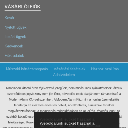
VÁSÁRLÓI FIÓK
Kosár
Nyitott ügyek
Lezárt ügyek
Kedvencek
Fiók adatok
Műszaki háttértámogatás
Vásárlási feltételek
Házhoz szállítás
Adatvédelem
A honlapon látható árak tájékoztató jellegűek, nem minősülnek ajánlattételnek, általuk
szerződéses jogviszony nem jön létre, követelés ezek
alapján nem támasztható a
Modern Alarm Kft.-vel szemben. A Modern Alarm Kft., mint a honlap üzemeltetője
fenntartja az előzetes értesítés nélküli, árváltoztatás, a műszaki tartalom
megváltoztatásának, a megjelenés módosításának és az elírás, tévedés jogát. Az
ezekből fakadó esetleges elmaradt haszonért, anyagi, vagy egyéb kárért nem vállal
Weboldalunk sütiket használ a
felelősséget! Konkrét ajánlatkérés miatt kérjük, keressen meg minket írásban, az
Weboldalunk sütiket használ a
hatékonyabb működés érdekében
info@modernalarm.hu, vagy a rendeles@modernalarm.hu e-mail címen. A honlapon fellelt