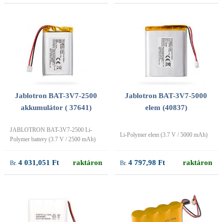
Jablotron BAT-3V7-2500
Jablotron BAT-3V7-5000
akkumulátor ( 37641)
elem (40837)
JABLOTRON BAT-3V7-2500 Li-
Li-Polymer elem (3.7 V / 5000 mAh)
Polymer battery (3.7 V / 2500 mAh)
4 031,051 Ft
raktáron
4 797,98 Ft
raktáron