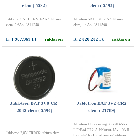
elem ( 5592)
elem ( 5593)
Jablotron SAFT 3.6 V 1/2 AA lithium
Jablotron SAFT 3.6 V AA lithium
elem, 0.6Ah, LS14250
elem, 1.4 Ah, LS14500
1 907,969 Ft
raktáron
2 020,202 Ft
raktáron
Jablotron BAT-3V0-CR-
Jablotron BAT-3V2-CR2
2032 elem ( 5590)
elem ( 21789)
Jablotron Elem csomag 3.2V/0.4Ah -
LiFePo4 CR2. A Jablotron JA-110A II
Jablotron 3,0V CR2032 lithium elem
hangjelző backup elemes működésre