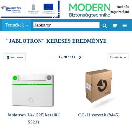
Belépés
Regisztráció
Termékek
"JABLOTRON" KERESÉS EREDMÉNYE
1 - 20 / 333
Rendezés
Bruttó ár
Jablotron JA-152E kezelő (
CC-11 vezeték (9445)
5521)