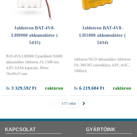
Jablotron BAT-4V8-
Jablotron BAT-4V8-
LH0900 akkumulátor (
LH1800 akkumulátor (
5435)
5434)
BAT-4V8-LH0900 Újratölthető NiMH
Jablotron NiCD akkumulátor Jablotron
akkumulátor Jablotron JA-150R-hez
OS-360/365 szirénákhoz, 4,8V, 4xSC,
4,8V, 0,9Ah kapacitás, Méret:
1800mA.
56x49x15 mm
3 329,592 Ft
raktáron
6 219,604 Ft
raktáron
1/17.oldal
KAPCSOLAT
GYÁRTÓINK