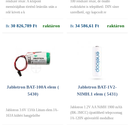
rendszer része. A központ
100 rendszer része, de önálló
memóriájában történő letárolás után a
eszközként is telepíthető. DIN sínre
relé követi a k
szerelhető, egy kapcsolt re
30 826,789 Ft
raktáron
34 586,61 Ft
raktáron
Jablotron BAT-100A elem (
Jablotron BAT-1V2-
5430)
NIMH.1 elem ( 5431)
Jablotron 1.2V AA NiMH 1900 mAh
Jablotron 3.6V 13Ah Lítium elem JA-
(BK-3MCC) újratölthető telepcsomag
163A kültéri hangjelzőbe
JA-120N ajtóvezérlő modulhoz