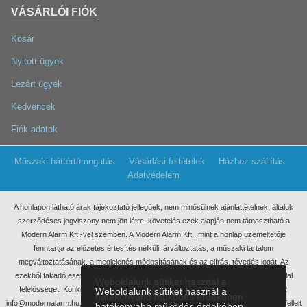
VÁSÁRLÓI FIÓK
Kosár
Nyitott ügyek
Lezárt ügyek
Kedvencek
Fiók adatok
Műszaki háttértámogatás
Vásárlási feltételek
Házhoz szállítás
Adatvédelem
A honlapon látható árak tájékoztató jellegűek, nem minősülnek ajánlattételnek, általuk
szerződéses jogviszony nem jön létre, követelés ezek
alapján nem támasztható a
Modern Alarm Kft.-vel szemben. A Modern Alarm Kft., mint a honlap üzemeltetője
fenntartja az előzetes értesítés nélküli, árváltoztatás, a műszaki tartalom
megváltoztatásának, a megjelenés módosításának és az elírás, tévedés jogát. Az
ezekből fakadó esetleges elmaradt haszonért, anyagi, vagy egyéb kárért nem vállal
Weboldalunk sütiket használ a
felelősséget! Konkrét ajánlatkérés miatt kérjük, keressen meg minket írásban, az
Weboldalunk sütiket használ a
hatékonyabb működés érdekében
info@modernalarm.hu, vagy a rendeles@modernalarm.hu e-mail címen. A honlapon fellelt
hatékonyabb működés érdekében.