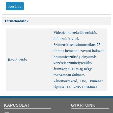
Termékadatok
Videojel korrekciós erősítő,
dobozolt kivitel,
Szimetrikus/aszimmetrikus 75
ohmos bemenet, zavaró hálózati
brummfeszültség elnyomás,
Rövid leírás
vezérelt szinthelyreállító
áramkör, 0-1km-ig négy
fokozatban állítható
kábelkorrekció, 1 be, 1kimenet,
tápfesz: 14,5-20VDC/60mA
KAPCSOLAT
GYÁRTÓINK