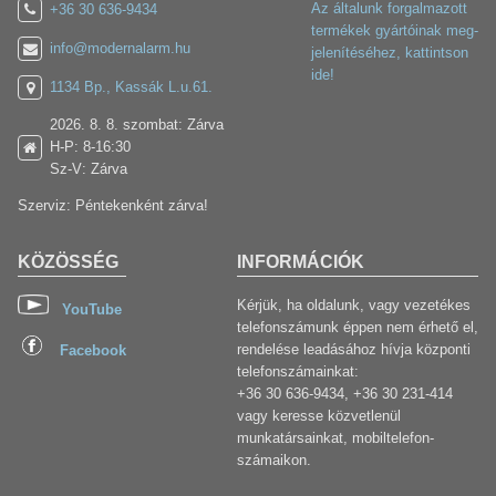
Az általunk forgalmazott
+36 30 636-9434
termékek gyártóinak meg-
info@modernalarm.hu
jelenítéséhez, kattintson
ide!
1134 Bp., Kassák L.u.61.
2026. 8. 8. szombat: Zárva
H-P: 8-16:30
Sz-V: Zárva
Szerviz: Péntekenként zárva!
KÖZÖSSÉG
INFORMÁCIÓK
Kérjük, ha oldalunk, vagy vezetékes
YouTube
telefonszámunk éppen nem érhető el,
rendelése leadásához hívja központi
Facebook
telefonszámainkat:
+36 30 636-9434, +36 30 231-414
vagy keresse közvetlenül
munkatársainkat, mobiltelefon-
számaikon.