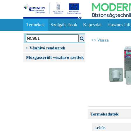
Termékek
Szolgáltatások
Kapcsolat
Hasznos inf
<< Vissza
Vészhívó rendszerek
Mozgássérült vészhívó szettek
Termékadatok
Leírás