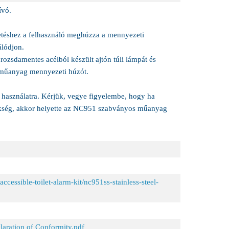
ívó.
tetéshez a felhasználó meghúzza a mennyezeti
álódjon.
zsdamentes acélból készült ajtón túli lámpát és
 műanyag mennyezeti húzót.
használatra. Kérjük, vegye figyelembe, hogy ha
ükség, akkor helyette az NC951 szabványos műanyag
ccessible-toilet-alarm-kit/nc951ss-stainless-steel-
ration of Conformity.pdf