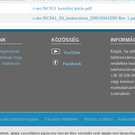
c-tec/NC951 kezelési leírás.pdf
c-tec/NC941_SS_instructions_DNU0941099 Rev 1.pd
NK
KÖZÖSSÉG
INFORMÁ
orgalmazott
Kérjük, ha ol
YouTube
rtóinak meg-
telefonszámun
, kattintson
rendelése lea
Facebook
telefonszámai
+36 30 636-9
vagy keresse 
munkatársaink
számaikon.
szaki háttértámogatás
Vásárlási feltételek
Házhoz szállítás
Adatvéde
ételnek, általuk szerződéses jogviszony nem jön létre, követelés ezek
alapján nem támaszthat