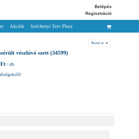
Belépés
Regisztráció
er
Akciók
Széchenyi Terv Plusz
Bruttó ár
rült vészhívó szett (34599)
 Ft
/ db
etőségekről!