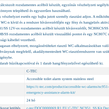
álcsiszolt rozsdamentes acélból készült, egyzónás vészhelyzeti segélyh
könnyen telepíthető és egyszerűen használható.
y vészhelyzet esetén egy bajba jutott személy riasztást adjon. A működ
 WC-n kívül és a rendszer hívásvezérlőjén egy fény és hangjelzés aktiv
/SS 12V-os rozsdamentes acélból készült hívásvezérlőt, NC806CS/SS ro
B/SS rozsdamentes acélból készült visszaállító pontot és egy NC807C
nsági kábellel vezethető.
gasan elhelyezett, mozgássérülteket riasztó WC-alkalmazásokban való 
abványnak megfelelő, akadálymentesített WC-riasztórendszerre van sz
igénybe.
 darab húzókapcsolóval és 1 darab hang/fényzelzővel egészíthető ki.
C-TEC
Accessible toilet alarm system stainless steel
https://c-tec.com/product/accessible-wc-alarms/nc951-a
emergency-assistance-alarm-kit/
24 hó
kozat letöltés
c-tec/DOC0000069 R1 EU C-TEC NC951_SS Kit Decla