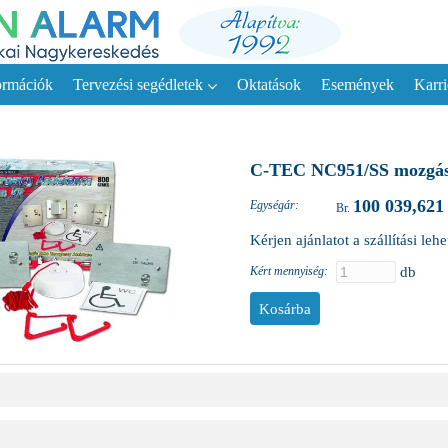
ormációk
Tervezési segédletek
Oktatások
Események
Karri
C-TEC NC951/SS mozgássé
100 039,621
Egységár:
Kérjen ajánlatot a szállítási leh
Kért mennyiség:
db