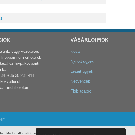
f
CIÓK
VÁSÁRLÓI FIÓK
dalunk, vagy vezetékes
Kosár
k éppen nem érhető el,
Nyitott ügyek
dásához hívja központi
nkat:
Lezárt ügyek
434, +36 30 231-414
Kedvencek
közvetlenül
at, mobiltelefon-
Fiók adatok
lem
ó a Modern Alarm Kft.-vel szemben. A Modern Alarm Kft., mint a honlap