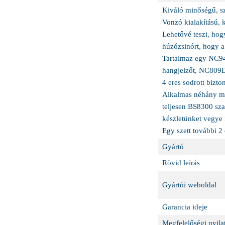
Kiváló minőségű, sz
Vonzó kialakítású, 
Lehetővé teszi, hog
húzózsinórt, hogy a
Tartalmaz egy NC941
hangjelzőt, NC809D
4 eres sodrott bizto
Alkalmas néhány ma
teljesen BS8300 sz
készletünket vegye 
Egy szett további 2
Gyártó
Rövid leírás
Gyártói weboldal
Garancia ideje
Megfelelőségi nyilat