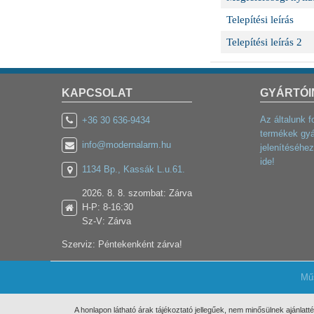
Telepítési leírás
Telepítési leírás 2
KAPCSOLAT
GYÁRTÓI
Az általunk f
+36 30 636-9434
termékek gyá
info@modernalarm.hu
jelenítéséhez
ide!
1134 Bp., Kassák L.u.61.
2026. 8. 8. szombat: Zárva
H-P: 8-16:30
Sz-V: Zárva
Szerviz: Péntekenként zárva!
Mű
A honlapon látható árak tájékoztató jellegűek, nem minősülnek ajánlatt