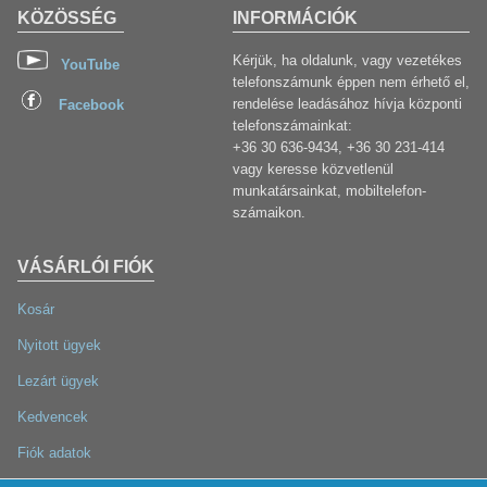
KÖZÖSSÉG
INFORMÁCIÓK
Kérjük, ha oldalunk, vagy vezetékes
YouTube
telefonszámunk éppen nem érhető el,
rendelése leadásához hívja központi
Facebook
telefonszámainkat:
+36 30 636-9434, +36 30 231-414
vagy keresse közvetlenül
munkatársainkat, mobiltelefon-
számaikon.
VÁSÁRLÓI FIÓK
Kosár
Nyitott ügyek
Lezárt ügyek
Kedvencek
Fiók adatok