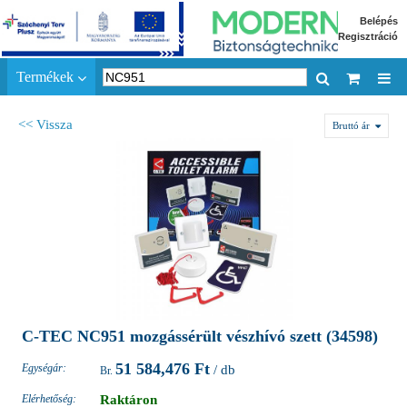
Belépés
Regisztráció
Termékek
<< Vissza
Bruttó ár
C-TEC NC951 mozgássérült vészhívó szett (34598)
51 584,476 Ft
Egységár:
/ db
Elérhetőség:
Raktáron