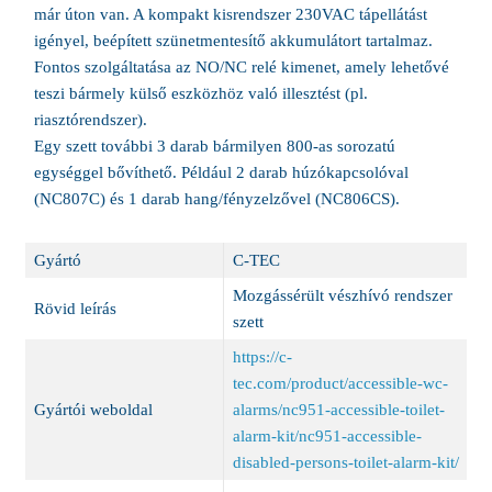
már úton van. A kompakt kisrendszer 230VAC tápellátást
igényel, beépített szünetmentesítő akkumulátort tartalmaz.
Fontos szolgáltatása az NO/NC relé kimenet, amely lehetővé
teszi bármely külső eszközhöz való illesztést (pl.
riasztórendszer).
Egy szett további 3 darab bármilyen 800-as sorozatú
egységgel bővíthető. Például 2 darab húzókapcsolóval
(NC807C) és 1 darab hang/fényzelzővel (NC806CS).
Gyártó
C-TEC
Mozgássérült vészhívó rendszer
Rövid leírás
szett
https://c-
tec.com/product/accessible-wc-
Gyártói weboldal
alarms/nc951-accessible-toilet-
alarm-kit/nc951-accessible-
disabled-persons-toilet-alarm-kit/