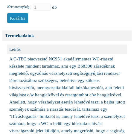
Kért mennyiség:
db
Termékadatok
Leírás
A C-TEC piacvezető NC951 akadálymentes WC-riasztó
készlete mindent tartalmaz, ami egy BS8300 záradéknak
megfelelő, egyzónás vészhelyzeti segítségnyújtási rendszer
létrehozásához szükséges, beleértve egy stílusos
hívásvezérlőt, mennyezeti/oldalfali húzókapcsolót, ajtó feletti
világítást c/w hangjelzővel és resetgombot c/w hangjelzővel.
Amellett, hogy vészhelyzet esetén lehetővé teszi a bajba jutott
személyek számára a riasztás leadását, tartalmaz egy
"Hívásfogadás" funkciót is, amely lehetővé teszi a személyzet
számára, hogy a WC-n belül egy időszakos hívás-
visszaigazoló jelet küldjön, amely megerősíti, hogy a segítség