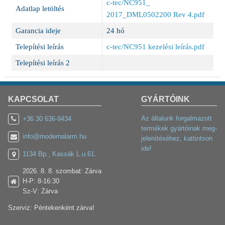
c-tec/NC951_
Adatlap letöltés
2017_DML0502200 Rev 4.pdf
Garancia ideje
24 hó
Telepítési leírás
c-tec/NC951 kezelési leírás.pdf
Telepítési leírás 2
KAPCSOLAT
GYÁRTÓINK
Az általunk forgalmazott
+36 30 636-9434
termékek gyártóinak meg-
info@modernalarm.hu
jelenítéséhez, kattintson
ide!
1134 Bp., Kassák L.u.61.
2026. 8. 8. szombat: Zárva
H-P: 8-16:30
Sz-V: Zárva
Szerviz: Péntekenként zárva!