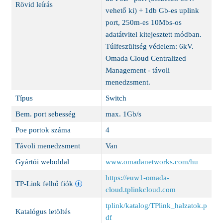
Rövid leírás
vehető ki) + 1db Gb-es uplink
port, 250m-es 10Mbs-os
adatátvitel kitejesztett módban.
Túlfeszültség védelem: 6kV.
Omada Cloud Centralized
Management - távoli
menedzsment.
Típus
Switch
Bem. port sebesség
max. 1Gb/s
Poe portok száma
4
Távoli menedzsment
Van
Gyártói weboldal
www.omadanetworks.com/hu
https://euw1-omada-
TP-Link felhő fiók
cloud.tplinkcloud.com
tplink/katalog/TPlink_halzatok.p
Katalógus letöltés
df