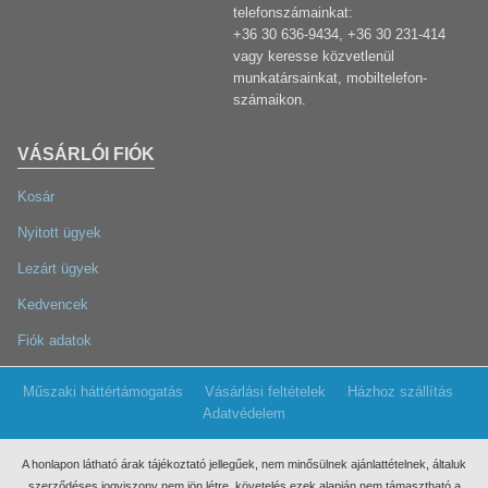
telefonszámainkat:
+36 30 636-9434, +36 30 231-414
vagy keresse közvetlenül
munkatársainkat, mobiltelefon-
számaikon.
VÁSÁRLÓI FIÓK
Kosár
Nyitott ügyek
Lezárt ügyek
Kedvencek
Fiók adatok
Műszaki háttértámogatás
Vásárlási feltételek
Házhoz szállítás
Adatvédelem
A honlapon látható árak tájékoztató jellegűek, nem minősülnek ajánlattételnek, általuk
szerződéses jogviszony nem jön létre, követelés ezek
alapján nem támasztható a