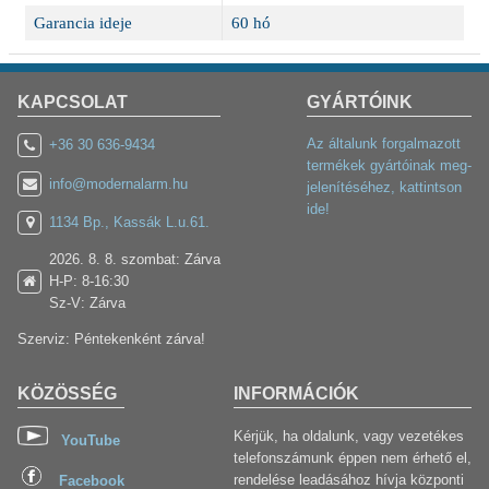
Garancia ideje
60 hó
KAPCSOLAT
GYÁRTÓINK
Az általunk forgalmazott
+36 30 636-9434
termékek gyártóinak meg-
info@modernalarm.hu
jelenítéséhez, kattintson
ide!
1134 Bp., Kassák L.u.61.
2026. 8. 8. szombat: Zárva
H-P: 8-16:30
Sz-V: Zárva
Szerviz: Péntekenként zárva!
KÖZÖSSÉG
INFORMÁCIÓK
Kérjük, ha oldalunk, vagy vezetékes
YouTube
telefonszámunk éppen nem érhető el,
rendelése leadásához hívja központi
Facebook