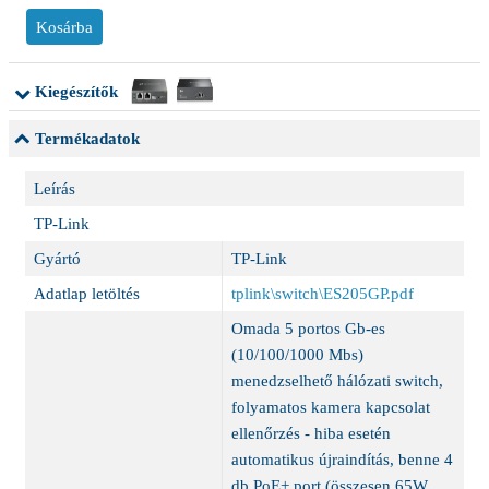
Kiegészítők
Termékadatok
Leírás
TP-Link
Gyártó
TP-Link
Adatlap letöltés
tplink\switch\ES205GP.pdf
Omada 5 portos Gb-es
(10/100/1000 Mbs)
menedzselhető hálózati switch,
folyamatos kamera kapcsolat
ellenőrzés - hiba esetén
automatikus újraindítás, benne 4
db PoE+ port (összesen 65W