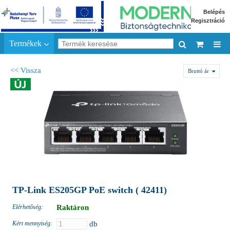
Belépés
Regisztráció
Termékek
<< Vissza
Bruttó ár
TP-Link ES205GP PoE switch ( 42411)
Elérhetőség:
Raktáron
Kért mennyiség:
db