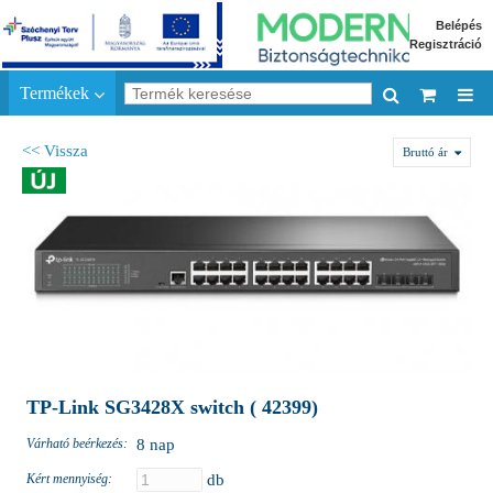
Belépés
Regisztráció
Termékek
<< Vissza
Bruttó ár
TP-Link SG3428X switch ( 42399)
Várható beérkezés:
8 nap
Kért mennyiség:
db