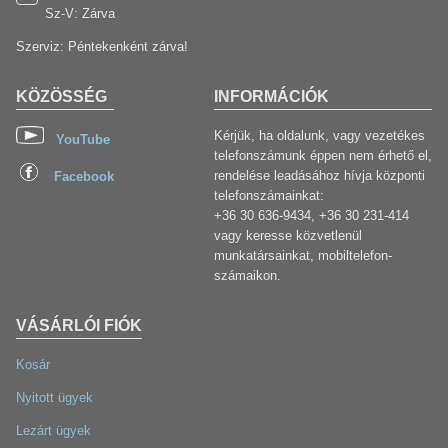
Sz-V: Zárva
Szerviz: Péntekenként zárva!
KÖZÖSSÉG
INFORMÁCIÓK
Kérjük, ha oldalunk, vagy vezetékes
YouTube
telefonszámunk éppen nem érhető el,
rendelése leadásához hívja központi
Facebook
telefonszámainkat:
+36 30 636-9434, +36 30 231-414
vagy keresse közvetlenül
munkatársainkat, mobiltelefon-
számaikon.
VÁSÁRLÓI FIÓK
Kosár
Nyitott ügyek
Lezárt ügyek