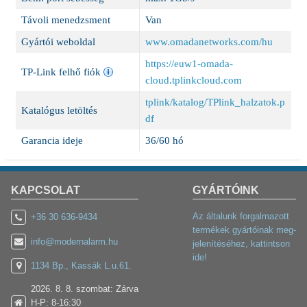
Távoli menedzsment
Van
Gyártói weboldal
www.omadanetworks.com/hu
https://euw1-omada-
TP-Link felhő fiók
cloud.tplinkcloud.com
tplink/katalog/TPlink_halzatok.p
Katalógus letöltés
df
Garancia ideje
36/60 hó
KAPCSOLAT
GYÁRTÓINK
Az általunk forgalmazott
+36 30 636-9434
termékek gyártóinak meg-
info@modernalarm.hu
jelenítéséhez, kattintson
ide!
1134 Bp., Kassák L.u.61.
2026. 8. 8. szombat: Zárva
H-P: 8-16:30