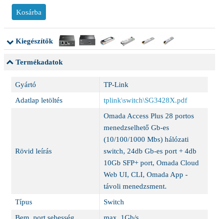
Kiegészítők
Termékadatok
Gyártó
TP-Link
Adatlap letöltés
tplink\switch\SG3428X.pdf
Omada Access Plus 28 portos
menedzselhető Gb-es
(10/100/1000 Mbs) hálózati
Rövid leírás
switch, 24db Gb-es port + 4db
10Gb SFP+ port, Omada Cloud
Web UI, CLI, Omada App -
távoli menedzsment.
Típus
Switch
Bem. port sebesség
max. 1Gb/s