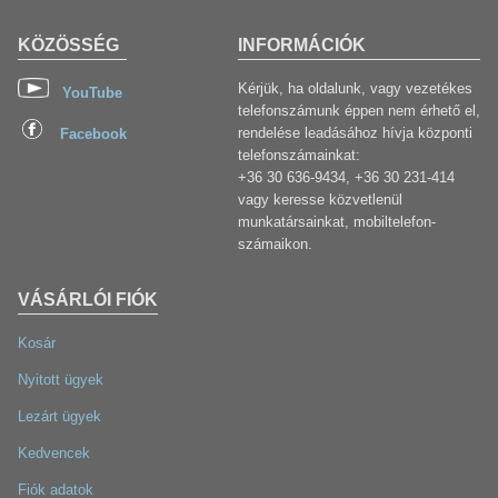
KÖZÖSSÉG
INFORMÁCIÓK
Kérjük, ha oldalunk, vagy vezetékes
YouTube
telefonszámunk éppen nem érhető el,
rendelése leadásához hívja központi
Facebook
telefonszámainkat:
+36 30 636-9434, +36 30 231-414
vagy keresse közvetlenül
munkatársainkat, mobiltelefon-
számaikon.
VÁSÁRLÓI FIÓK
Kosár
Nyitott ügyek
Lezárt ügyek
Kedvencek
Fiók adatok