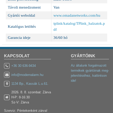
Távoli menedzsment
Van
Gyártói weboldal
www.omadanetworks.com/hu
tplink/katalog/TPlink_halzatok.p
Katalógus letöltés
df
Garancia ideje
36/60 hó
KAPCSOLAT
GYÁRTÓINK
Az általunk forgalmazott
+36 30 636-9434
termékek gyártóinak meg-
info@modernalarm.hu
jelenítéséhez, kattintson
ide!
1134 Bp., Kassák L.u.61.
2026. 8. 8. szombat: Zárva
H-P: 8-16:30
Sz-V: Zárva
Szerviz: Péntekenként zárva!