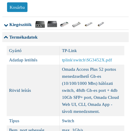
Kiegészítők
Termékadatok
Gyártó
TP-Link
Adatlap letöltés
tplink\switch\SG3452X.pdf
Omada Access Plus 52 portos
menedzselhető Gb-es
(10/100/1000 Mbs) hálózati
Rövid leírás
switch, 48db Gb-es port + 4db
10Gb SFP+ port, Omada Cloud
Web UI, CLI, Omada App -
távoli menedzsment.
Típus
Switch
Bem. port sebesség
max. 1Gb/s