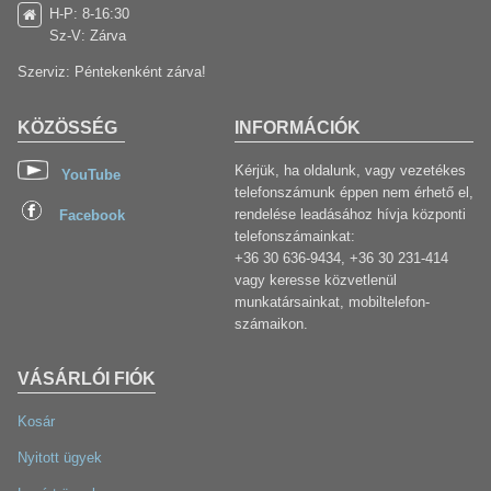
H-P: 8-16:30
Sz-V: Zárva
Szerviz: Péntekenként zárva!
KÖZÖSSÉG
INFORMÁCIÓK
Kérjük, ha oldalunk, vagy vezetékes
YouTube
telefonszámunk éppen nem érhető el,
rendelése leadásához hívja központi
Facebook
telefonszámainkat:
+36 30 636-9434, +36 30 231-414
vagy keresse közvetlenül
munkatársainkat, mobiltelefon-
számaikon.
VÁSÁRLÓI FIÓK
Kosár
Nyitott ügyek