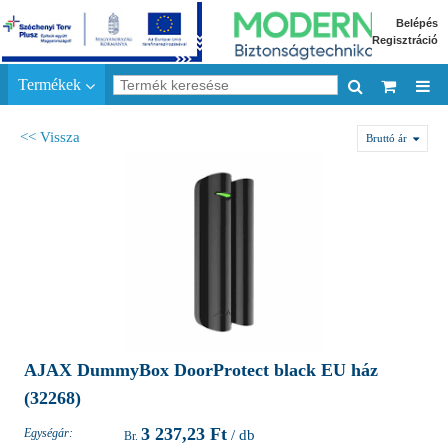
Belépés
Regisztráció
Termékek
<< Vissza
Bruttó ár
AJAX DummyBox DoorProtect black ЕU ház
(32268)
3 237,23 Ft
Egységár:
/ db