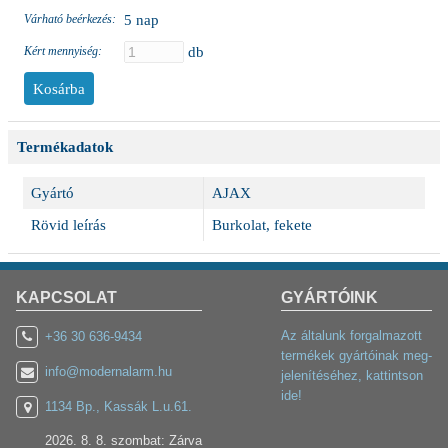
Várható beérkezés:
5 nap
Kért mennyiség:
db
Termékadatok
Gyártó
AJAX
Rövid leírás
Burkolat, fekete
KAPCSOLAT
GYÁRTÓINK
Az általunk forgalmazott
+36 30 636-9434
termékek gyártóinak meg-
info@modernalarm.hu
jelenítéséhez, kattintson
ide!
1134 Bp., Kassák L.u.61.
2026. 8. 8. szombat: Zárva