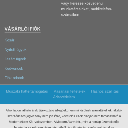
vagy keresse közvetlenül
munkatársainkat, mobiltelefon-
számaikon.
VÁSÁRLÓI FIÓK
Kosár
Nyitott ügyek
Lezárt ügyek
Kedvencek
Fiók adatok
Műszaki háttértámogatás
Vásárlási feltételek
Házhoz szállítás
Adatvédelem
A honlapon látható árak tájékoztató jellegűek, nem minősülnek ajánlattételnek, általuk
szerződéses jogviszony nem jön létre, követelés ezek
alapján nem támasztható a
Modern Alarm Kft.-vel szemben. A Modern Alarm Kft., mint a honlap üzemeltetője
fenntartja az előzetes értesítés nélküli, árváltoztatás, a műszaki tartalom