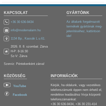
KAPCSOLAT
GYÁRTÓINK
Az általunk forgalmazott
+36 30 636-9434
termékek gyártóinak meg-
info@modernalarm.hu
jelenítéséhez, kattintson
ide!
1134 Bp., Kassák L.u.61.
2026. 8. 8. szombat: Zárva
H-P: 8-16:30
Sz-V: Zárva
Szerviz: Péntekenként zárva!
KÖZÖSSÉG
INFORMÁCIÓK
Kérjük, ha oldalunk, vagy vezetékes
YouTube
telefonszámunk éppen nem érhető el,
rendelése leadásához hívja központi
Facebook
telefonszámainkat:
+36 30 636-9434, +36 30 231-414