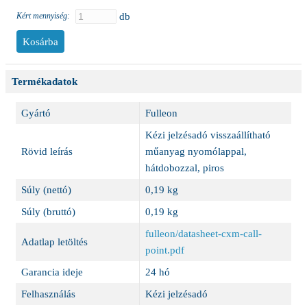
Kért mennyiség:
db
Termékadatok
Gyártó
Fulleon
Kézi jelzésadó visszaállítható
Rövid leírás
műanyag nyomólappal,
hátdobozzal, piros
Súly (nettó)
0,19 kg
Súly (bruttó)
0,19 kg
fulleon/datasheet-cxm-call-
Adatlap letöltés
point.pdf
Garancia ideje
24 hó
Felhasználás
Kézi jelzésadó