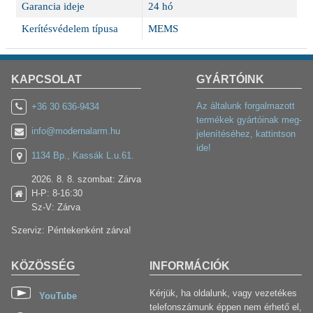
Garancia ideje
24 hó
Kerítésvédelem típusa
MEMS
KAPCSOLAT
GYÁRTÓINK
Az általunk forgalmazott
+36 30 636-9434
termékek gyártóinak meg-
info@modernalarm.hu
jelenítéséhez, kattintson
ide!
1134 Bp., Kassák L.u.61.
2026. 8. 8. szombat: Zárva
H-P: 8-16:30
Sz-V: Zárva
Szerviz: Péntekenként zárva!
KÖZÖSSÉG
INFORMÁCIÓK
Kérjük, ha oldalunk, vagy vezetékes
YouTube
telefonszámunk éppen nem érhető el,