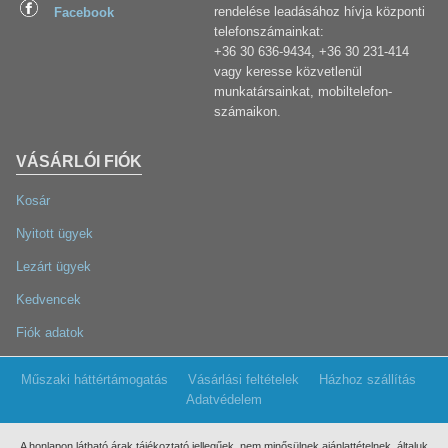
rendelése leadásához hívja központi
Facebook
telefonszámainkat:
+36 30 636-9434, +36 30 231-414
vagy keresse közvetlenül
munkatársainkat, mobiltelefon-
számaikon.
VÁSÁRLÓI FIÓK
Kosár
Nyitott ügyek
Lezárt ügyek
Kedvencek
Fiók adatok
Műszaki háttértámogatás
Vásárlási feltételek
Házhoz szállítás
Adatvédelem
A honlapon látható árak tájékoztató jellegűek, nem minősülnek ajánlattételnek, általuk