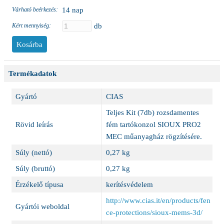
Várható beérkezés:
14 nap
Kért mennyiség:
db
Termékadatok
Gyártó
CIAS
Teljes Kit (7db) rozsdamentes
Rövid leírás
fém tartókonzol SIOUX PRO2
MEC műanyagház rögzítésére.
Súly (nettó)
0,27 kg
Súly (bruttó)
0,27 kg
Érzékelő típusa
kerítésvédelem
http://www.cias.it/en/products/fen
Gyártói weboldal
ce-protections/sioux-mems-3d/