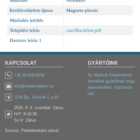
Működés
vezetékes
Kerítésvédelem típusa
Magneto-phonic
Minősítés letöltés
Telepítési leírás
cias/Blackfeet.pdf
Hasznos leírás 1
KAPCSOLAT
GYÁRTÓINK
Az általunk forgalmazott
+36 30 636-9434
termékek gyártóinak meg-
info@modernalarm.hu
jelenítéséhez, kattintson
ide!
1134 Bp., Kassák L.u.61.
2026. 8. 8. szombat: Zárva
H-P: 8-16:30
Sz-V: Zárva
Szerviz: Péntekenként zárva!