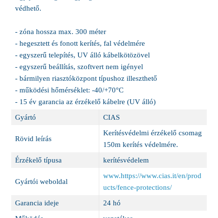
védhető.
- zóna hossza max. 300 méter
- hegesztett és fonott kerítés, fal védelmére
- egyszerű telepítés, UV álló kábelkötözövel
- egyszerű beállítás, szoftvert nem igényel
- bármilyen riasztóközpont típushoz illeszthető
- működési hőmérséklet: -40/+70°C
- 15 év garancia az érzékelő kábelre (UV álló)
Gyártó
CIAS
Kerítésvédelmi érzékelő csomag
Rövid leírás
150m kerítés védelmére.
Érzékelő típusa
kerítésvédelem
www.https://www.cias.it/en/prod
Gyártói weboldal
ucts/fence-protections/
Garancia ideje
24 hó