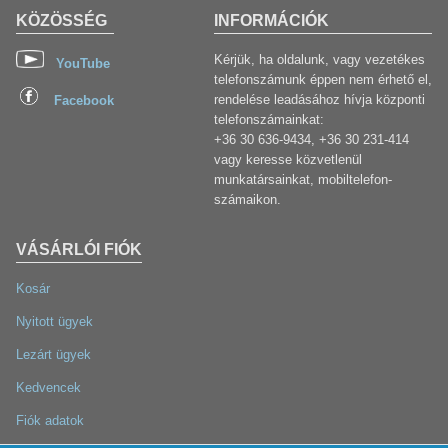
KÖZÖSSÉG
INFORMÁCIÓK
Kérjük, ha oldalunk, vagy vezetékes
YouTube
telefonszámunk éppen nem érhető el,
rendelése leadásához hívja központi
Facebook
telefonszámainkat:
+36 30 636-9434, +36 30 231-414
vagy keresse közvetlenül
munkatársainkat, mobiltelefon-
számaikon.
VÁSÁRLÓI FIÓK
Kosár
Nyitott ügyek
Lezárt ügyek
Kedvencek
Fiók adatok