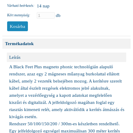
Várható beérkezés:
14 nap
Kért mennyiség:
db
Termékadatok
Leírás
A Black Feet Plus magneto phonic technológián alapuló
rendszer, azaz egy 2 mágneses műanyag burkolattal ellátott
kábel, amely 2 vezeték belsejében mozog. A kerítésre szerelt
kábel által észlelt rezgések elektromos jelré alakulnak,
amelyet a vezérlőegység a kapott adatokat megfelelően
kiszűri és digitalizál. A jelfeldolgozó magában foglal egy
riasztás kimeneti relét, amely aktiválódik a kerítés átmászás és
kivágás esetén.
Rendszer 50/100/150/200 / 300m-es készletben rendelhető.
Egy jelfeldolgozó egységel maximuálisan 300 méter kerítés