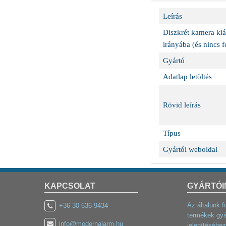
Leírás
Diszkrét kamera kiál
irányába (és nincs f
Gyártó
Adatlap letöltés
Rövid leírás
Típus
Gyártói weboldal
KAPCSOLAT
GYÁRTÓI
Az általunk f
+36 30 636-9434
termékek gyá
info@modernalarm.hu
jelenítéséhez