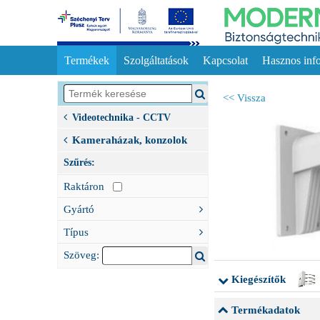
Termékek
Szolgáltatások
Kapcsolat
Hasznos inf
<< Vissza
Videotechnika - CCTV
Kameraházak, konzolok
Szűrés:
Raktáron
Gyártó
Típus
Szöveg:
Kiegészítők
Termékadatok