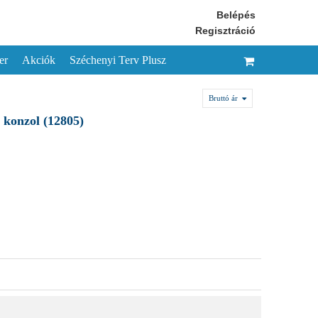
Belépés
Regisztráció
er
Akciók
Széchenyi Terv Plusz
Bruttó ár
 konzol (12805)