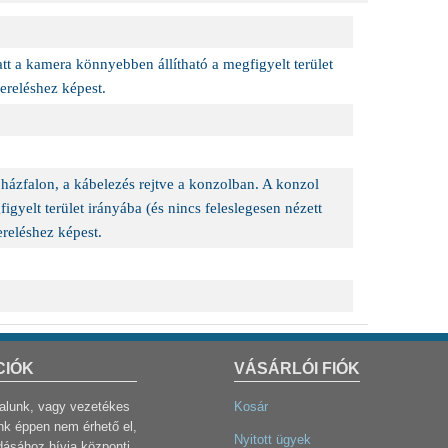
att a kamera könnyebben állítható a megfigyelt terület
zereléshez képest.
házfalon, a kábelezés rejtve a konzolban. A konzol
igyelt terület irányába (és nincs feleslegesen nézett
ereléshez képest.
CIÓK
VÁSÁRLÓI FIÓK
dalunk, vagy vezetékes
Kosár
k éppen nem érhető el,
Nyitott ügyek
dásához hívja központi