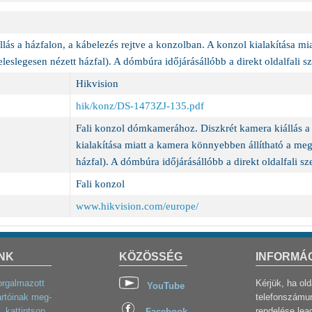
lás a házfalon, a kábelezés rejtve a konzolban. A konzol kialakítása mi
eleslegesen nézett házfal). A dómbúra időjárásállóbb a direkt oldalfali s
Hikvision
hik/konz/DS-1473ZJ-135.pdf
Fali konzol dómkamerához. Diszkrét kamera kiállás a 
kialakítása miatt a kamera könnyebben állítható a megf
házfal). A dómbúra időjárásállóbb a direkt oldalfali sz
Fali konzol
www.hikvision.com/europe/
NK
KÖZÖSSÉG
INFORMÁ
orgalmazott
Kérjük, ha ol
YouTube
rtóinak meg-
telefonszámun
, kattintson
rendelése lea
Facebook