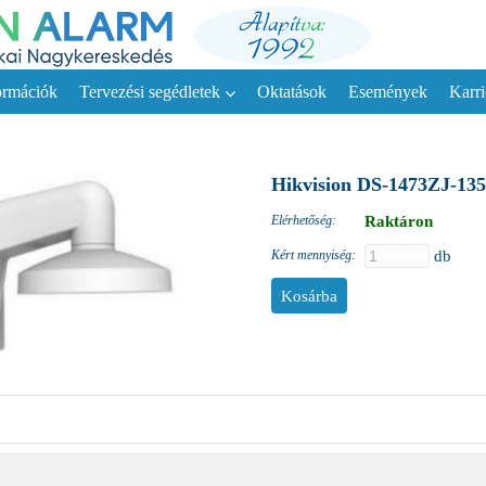
ormációk
Tervezési segédletek
Oktatások
Események
Karri
Hikvision DS-1473ZJ-135
Elérhetőség:
Raktáron
Kért mennyiség:
db