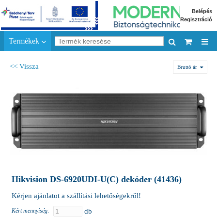
Belépés
Regisztráció
Termékek
<< Vissza
Bruttó ár
Hikvision DS-6920UDI-U(C) dekóder (41436)
Kérjen ajánlatot a szállítási lehetőségekről!
Kért mennyiség:
db