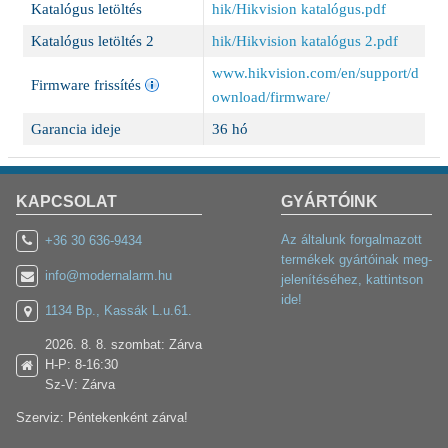
Katalógus letöltés
hik/Hikvision katalógus.pdf
Katalógus letöltés 2
hik/Hikvision katalógus 2.pdf
www.hikvision.com/en/support/d
Firmware frissítés
ownload/firmware/
Garancia ideje
36 hó
KAPCSOLAT
GYÁRTÓINK
Az általunk forgalmazott
+36 30 636-9434
termékek gyártóinak meg-
info@modernalarm.hu
jelenítéséhez, kattintson
ide!
1134 Bp., Kassák L.u.61.
2026. 8. 8. szombat: Zárva
H-P: 8-16:30
Sz-V: Zárva
Szerviz: Péntekenként zárva!