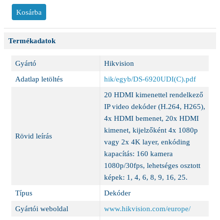
Termékadatok
Gyártó
Hikvision
Adatlap letöltés
hik/egyb/DS-6920UDI(C).pdf
20 HDMI kimenettel rendelkező
IP video dekóder (H.264, H265),
4x HDMI bemenet, 20x HDMI
kimenet, kijelzőként 4x 1080p
Rövid leírás
vagy 2x 4K layer, enkóding
kapacítás: 160 kamera
1080p/30fps, lehetséges osztott
képek: 1, 4, 6, 8, 9, 16, 25.
Típus
Dekóder
Gyártói weboldal
www.hikvision.com/europe/