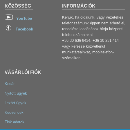
KÖZÖSSÉG
INFORMÁCIÓK
Kérjük, ha oldalunk, vagy vezetékes
YouTube
telefonszámunk éppen nem érhető el,
rendelése leadásához hívja központi
Facebook
telefonszámainkat:
+36 30 636-9434, +36 30 231-414
vagy keresse közvetlenül
munkatársainkat, mobiltelefon-
számaikon.
VÁSÁRLÓI FIÓK
Kosár
Nyitott ügyek
Lezárt ügyek
Kedvencek
Fiók adatok