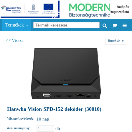
Belépés
Regisztráció
Termékek
<< Vissza
Bruttó ár
Hanwha Vision SPD-152 dekóder (30010)
Várható beérkezés:
10 nap
Kért mennyiség:
db