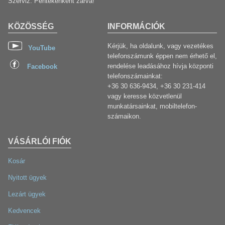
Szerviz: Péntekenként zárva!
KÖZÖSSÉG
INFORMÁCIÓK
Kérjük, ha oldalunk, vagy vezetékes
YouTube
telefonszámunk éppen nem érhető el,
rendelése leadásához hívja központi
Facebook
telefonszámainkat:
+36 30 636-9434, +36 30 231-414
vagy keresse közvetlenül
munkatársainkat, mobiltelefon-
számaikon.
VÁSÁRLÓI FIÓK
Kosár
Nyitott ügyek
Lezárt ügyek
Kedvencek