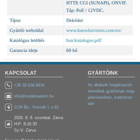
HTTP, CGI (SUNAPI), ONVIF.
Táp: PoE / 12VDC.
Típus
Dekóder
Gyártói weboldal
www.hanwhavision.com/en/
Katalógus letöltés
han/katalogus.pdf
Garancia ideje
60 hó
KAPCSOLAT
GYÁRTÓINK
Az általunk forgalmazott
+36 30 636-9434
termékek gyártóinak meg-
info@modernalarm.hu
jelenítéséhez, kattintson
ide!
1134 Bp., Kassák L.u.61.
2026. 8. 8. szombat: Zárva
H-P: 8-16:30
Sz-V: Zárva