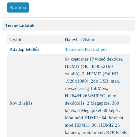
Termékadatok
Gyártó
Hanwha Vision
Adatlap letöltés
/han/enc/SPD-152.pdf
64 csatornás IP videó dekóder,
HDMI1 (4K -3840x2160
+audió), 2. HDMI2 (FullHD -
1920x1080), 2db USB, max.
sávszélesség 150Mb/s,
H.264/H.265/MJPEG, max.
Rövid leírás
dekódolás: 2 Megapixel 360
kép/s, 8 Megapixel 60 kép/s,
klón mód HDMI1: 64, bővített
mód HDMI1: 36, HDMI2 25
kamera, protokollok: RTP, RTSP,