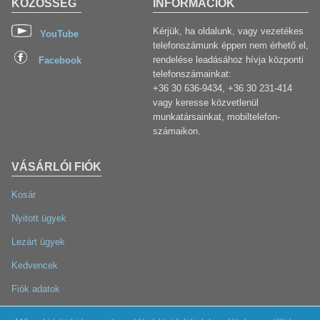
KÖZÖSSÉG
INFORMÁCIÓK
Kérjük, ha oldalunk, vagy vezetékes
YouTube
telefonszámunk éppen nem érhető el,
rendelése leadásához hívja központi
Facebook
telefonszámainkat:
+36 30 636-9434, +36 30 231-414
vagy keresse közvetlenül
munkatársainkat, mobiltelefon-
számaikon.
VÁSÁRLÓI FIÓK
Kosár
Nyitott ügyek
Lezárt ügyek
Kedvencek
Fiók adatok