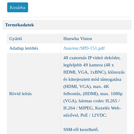
Termékadatok
Gyártó
Hanwha Vision
Adatlap letöltés
/han/enc/SPD-151.pdf
48 csatornás IP videó dekóder,
legfeljebb 49 kamera (48 x
HDMI, VGA, 1xBNC), klónozás
és kiterjesztett mód támogatása
(HDMI, VGA), max. 4K
Rövid leírás
felbontás, (HDMI), max. 1080p
(VGA), hármas codec H.265 /
H.264 / MJPEG, Kezelés Web-
nézővel, PoE / 12VDC.
SSM-ről kezelhető.