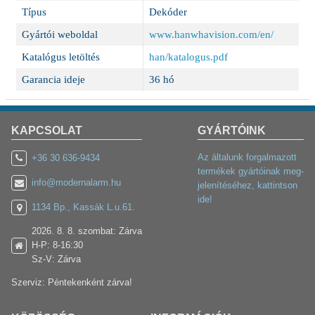
Típus
Dekóder
Gyártói weboldal
www.hanwhavision.com/en/
Katalógus letöltés
han/katalogus.pdf
Garancia ideje
36 hó
KAPCSOLAT
GYÁRTÓINK
Az általunk forgalmazott
+36 30 636-9434
termékek gyártóinak meg-
info@modernalarm.hu
jelenítéséhez, kattintson
ide!
1134 Bp., Kassák L.u.61.
2026. 8. 8. szombat: Zárva
H-P: 8-16:30
Sz-V: Zárva
Szerviz: Péntekenként zárva!