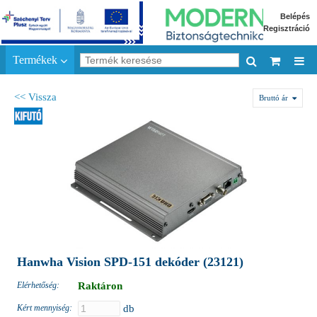
Belépés
Regisztráció
Termékek
<< Vissza
Bruttó ár
Hanwha Vision SPD-151 dekóder (23121)
Elérhetőség:
Raktáron
Kért mennyiség:
db