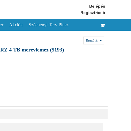
Belépés
Regisztráció
er
Akciók
Széchenyi Terv Plusz
Bruttó ár
RZ 4 TB merevlemez (5193)