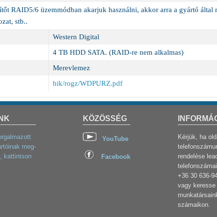
őt RAID5/6 üzemmódban akarjuk használni, akkor arra a gyártó által me
zat, stb..
Western Digital
4 TB HDD SATA. (RAID-re nem alkalmas)
Merevlemez
hik/rogz/WDPURZ.pdf
NK
KÖZÖSSÉG
INFORMÁ
orgalmazott
Kérjük, ha ol
YouTube
rtóinak meg-
telefonszámun
, kattintson
rendelése lea
Facebook
telefonszámai
+36 30 636-9
vagy keresse 
munkatársaink
számaikon.