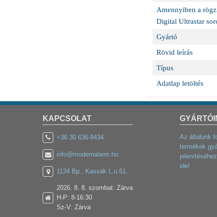
Amennyiben a rögzít
Digital Ultrastar soro
Gyártó
Rövid leírás
Típus
Adatlap letöltés
KAPCSOLAT
GYÁRTÓI
Az általunk f
+36 30 636-9434
termékek gyá
info@modernalarm.hu
jelenítéséhez
ide!
1134 Bp., Kassák L.u.61.
2026. 8. 8. szombat: Zárva
H-P: 8-16:30
Sz-V: Zárva