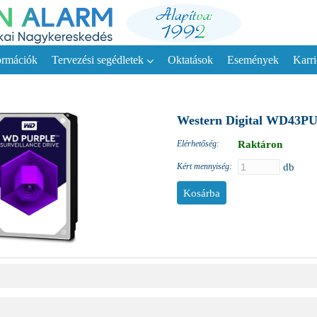
ormációk
Tervezési segédletek
Oktatások
Események
Karri
Western Digital WD43PU
Elérhetőség:
Raktáron
Kért mennyiség:
db