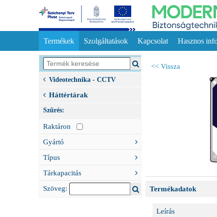
Termékek
Szolgáltatások
Kapcsolat
Hasznos inf
<< Vissza
Videotechnika - CCTV
Háttértárak
Szűrés:
Raktáron
Gyártó
Típus
Tárkapacitás
Szöveg:
Termékadatok
Leírás