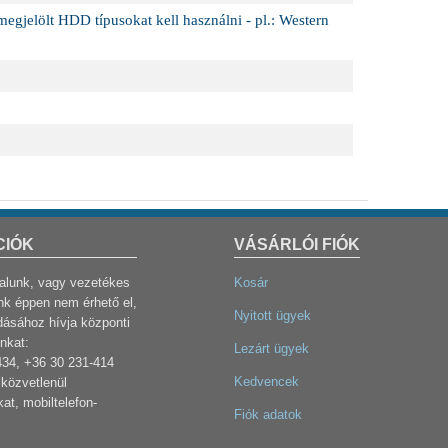
gjelölt HDD típusokat kell használni - pl.: Western
CIÓK
VÁSÁRLÓI FIÓK
dalunk, vagy vezetékes
Kosár
k éppen nem érhető el,
Nyitott ügyek
dásához hívja központi
nkat:
Lezárt ügyek
434, +36 30 231-414
Kedvencek
közvetlenül
at, mobiltelefon-
Fiók adatok