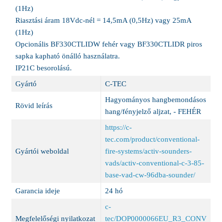
(1Hz)
Riasztási áram 18Vdc-nél = 14,5mA (0,5Hz) vagy 25mA
(1Hz)
Opcionális BF330CTLIDW fehér vagy BF330CTLIDR piros
sapka kapható önálló használatra.
IP21C besorolású.
Gyártó
C-TEC
Hagyományos hangbemondásos
Rövid leírás
hang/fényjelző aljzat, - FEHÉR
https://c-
tec.com/product/conventional-
Gyártói weboldal
fire-systems/activ-sounders-
vads/activ-conventional-c-3-85-
base-vad-cw-96dba-sounder/
Garancia ideje
24 hó
c-
Megfelelőségi nyilatkozat
tec/DOP0000066EU_R3_CONV