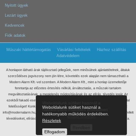
Nyitott ügyek
Lezárt ügyek
Kedvencek
Fiók adatok
Műszaki háttértámogatás
Vásárlási feltételek
Házhoz szállítás
Adatvédelem
A honlapon látható árak tájékoztató jellegűek, nem minősülnek ajánlattételnek, általuk
szerződéses jogviszony nem jön létre, követelés ezek
alapján nem támasztható a
Modern Alarm Kft.-vel szemben. A Modern Alarm Kft., mint a honlap üzemeltetője
fenntartja az előzetes értesítés nélküli, árváltoztatás, a műszaki tartalom
megváltoztatásának, a megjelenés módosításának és az elírás, tévedés jogát. Az
ezekből fakadó esetleges elmaradt haszonért, anyagi, vagy egyéb kárért nem vállal
Weboldalunk sütiket használ a
felelősséget! Konkrét ajánlatkérés miatt kérjük, keressen meg minket írásban, az
Weboldalunk sütiket használ a
hatékonyabb működés érdekében
info@modernalarm.hu, vagy a rendeles@modernalarm.hu e-mail címen. A honlapon fellelt
hatékonyabb működés érdekében.
további részletek
tévedéseket, elírásokat az info@modernalarm.hu e-mail címen jelezheti számunkra.
Részletek
Minden jog fenntartva!
Rendben
Modern Alarm Kft. 2018 – 2025
Elfogadom