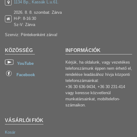
1134 Bp., Kassák L.u.61.
2026. 8. 8. szombat: Zárva
H-P: 8-16:30
Sz-V: Zárva
Szerviz: Péntekenként zárva!
KÖZÖSSÉG
INFORMÁCIÓK
Kérjük, ha oldalunk, vagy vezetékes
YouTube
telefonszámunk éppen nem érhető el,
rendelése leadásához hívja központi
Facebook
telefonszámainkat:
+36 30 636-9434, +36 30 231-414
vagy keresse közvetlenül
munkatársainkat, mobiltelefon-
számaikon.
VÁSÁRLÓI FIÓK
Kosár