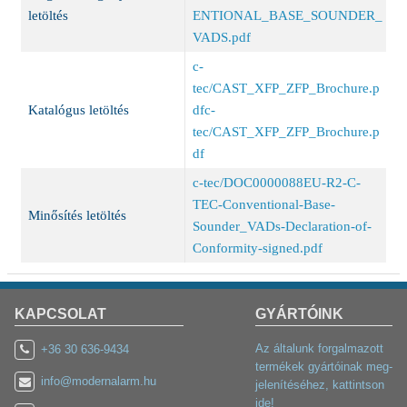
letöltés
ENTIONAL_BASE_SOUNDER_
VADS.pdf
c-
tec/CAST_XFP_ZFP_Brochure.p
Katalógus letöltés
dfc-
tec/CAST_XFP_ZFP_Brochure.p
df
c-tec/DOC0000088EU-R2-C-
TEC-Conventional-Base-
Minősítés letöltés
Sounder_VADs-Declaration-of-
Conformity-signed.pdf
KAPCSOLAT
GYÁRTÓINK
Az általunk forgalmazott
+36 30 636-9434
termékek gyártóinak meg-
info@modernalarm.hu
jelenítéséhez, kattintson
ide!