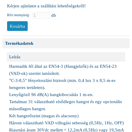
Kérjen ajánlatot a szállítási lehetőségekről!
Kért mennyiség:
db
Termékadatok
Leírás
Harmadik fél által az EN54-3 (Hangjelzők) és az EN54-23
(VAD-ok) szerint tanúsított.
"C-3-8,5" fényeloszlást biztosít (min. 0,4 lux 3 x 8,5 m-es
hengeres területen).
Lenyűgöző 96 dB(A) hangkibocsátás 1 m-en.
Tartalmaz 31 választható elsődleges hangot és egy opcionális
másodlagos hangot.
Két hangerőszint (magas és alacsony)
Három választható VAD villogási sebesség (0,5Hz, 1Hz, OFF)
Riasztási áram 30Vdc mellett = 12,2mA (0,5Hz) vagy 19,5mA