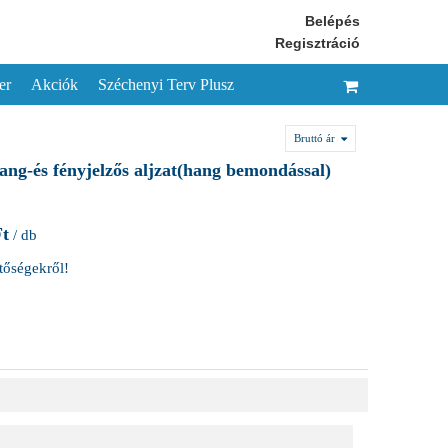
Belépés
Regisztráció
er
Akciók
Széchenyi Terv Plusz
Bruttó ár
-és fényjelzős aljzat(hang bemondással)
Ft
/ db
etőségekről!