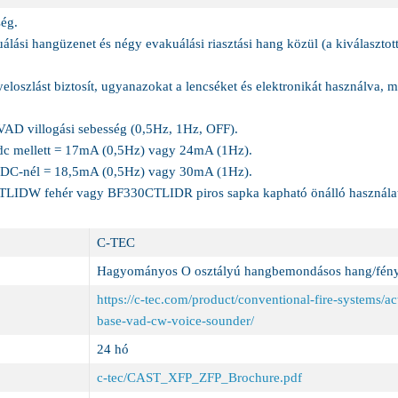
ég.
lási hangüzenet és négy evakuálási riasztási hang közül (a kiválasztott
eloszlást biztosít, ugyanazokat a lencséket és elektronikát használva
VAD villogási sebesség (0,5Hz, 1Hz, OFF).
dc mellett = 17mA (0,5Hz) vagy 24mA (1Hz).
 DC-nél = 18,5mA (0,5Hz) vagy 30mA (1Hz).
LIDW fehér vagy BF330CTLIDR piros sapka kapható önálló használat
C-TEC
Hagyományos O osztályú hangbemondásos hang/fény
https://c-tec.com/product/conventional-fire-systems/a
base-vad-cw-voice-sounder/
24 hó
c-tec/CAST_XFP_ZFP_Brochure.pdf