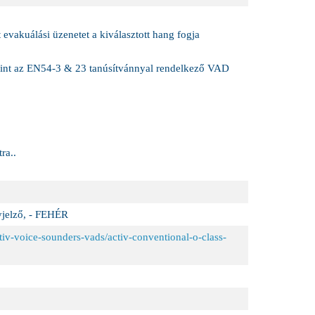
 evakuálási üzenetet a kiválasztott hang fogja
, mint az EN54-3 & 23 tanúsítvánnyal rendelkező VAD
ra..
jelző, - FEHÉR
ctiv-voice-sounders-vads/activ-conventional-o-class-