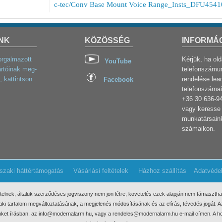
c-tec/Conv Base Mount Voice Range_Insts_DFU4541
NK
KÖZÖSSÉG
INFORMÁ
orgalmazott
Kérjük, ha ol
YouTube
rtóinak meg-
telefonszámun
, kattintson
rendelése lea
Facebook
telefonszámai
+36 30 636-9
vagy keresse 
munkatársaink
számaikon.
szaki háttértámogatás
Vásárlási feltételek
Házhoz szállítás
Adatvéde
ételnek, általuk szerződéses jogviszony nem jön létre, követelés ezek
alapján nem támaszthat
űszaki tartalom megváltoztatásának, a megjelenés módosításának és az elírás, tévedés jogát.
minket írásban, az info@modernalarm.hu, vagy a rendeles@modernalarm.hu e-mail címen. A ho