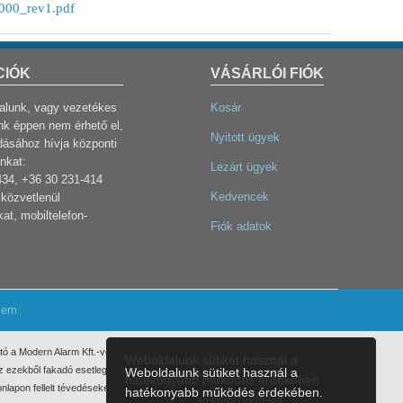
000_rev1.pdf
CIÓK
VÁSÁRLÓI FIÓK
dalunk, vagy vezetékes
Kosár
k éppen nem érhető el,
Nyitott ügyek
dásához hívja központi
nkat:
Lezárt ügyek
434, +36 30 231-414
Kedvencek
közvetlenül
at, mobiltelefon-
Fiók adatok
lem
ó a Modern Alarm Kft.-vel szemben. A Modern Alarm Kft., mint a honlap
Weboldalunk sütiket használ a
 Az ezekből fakadó esetleges elmaradt haszonért, anyagi, vagy egyéb kárért
Weboldalunk sütiket használ a
hatékonyabb működés érdekében
nlapon fellelt tévedéseket, elírásokat az info@modernalarm.hu e-mail címen
hatékonyabb működés érdekében.
további részletek