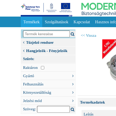
Termékek
Szolgáltatások
Kapcsolat
Hasznos inf
<< Vissza
Tűzjelző rendszer
Hangjelzők - Fényjelzők
Szűrés:
Raktáron
Gyártó
Felhasználás
Környezetállóság
Jelzési mód
Termékadatok
Szöveg:
Leírás