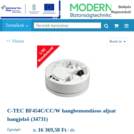
Belépés
Regisztráció
Termékek
<< Vissza
Bruttó ár
C-TEC BF454C/CC/W hangbemondásos aljzat
hangjelző (34731)
16 369,58 Ft
Egységár:
/ db