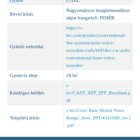
Gyártó
C-TEC
Hagyományos hangbemondásos
Rövid leírás
aljzat hangjelző- FEHÉR
https://c-
tec.com/product/conventional-
fire-systems/activ-voice-
Gyártói weboldal
sounders-vads/bf454cc-cw-activ-
conventional-base-voice-
sounder/
Garancia ideje
24 hó
c-
Katalógus letöltés
tec/CAST_XFP_ZFP_Brochure.p
df
c-tec/Conv Base Mount Voice
Telepítési leírás
Range_Insts_DFU4541000_rev1
.pdf