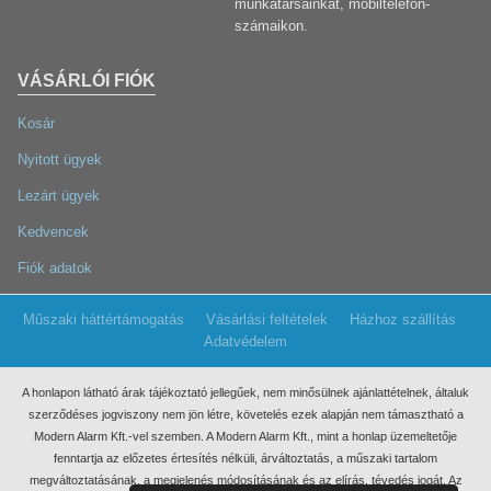
munkatársainkat, mobiltelefon-
számaikon.
VÁSÁRLÓI FIÓK
Kosár
Nyitott ügyek
Lezárt ügyek
Kedvencek
Fiók adatok
Műszaki háttértámogatás
Vásárlási feltételek
Házhoz szállítás
Adatvédelem
A honlapon látható árak tájékoztató jellegűek, nem minősülnek ajánlattételnek, általuk
szerződéses jogviszony nem jön létre, követelés ezek
alapján nem támasztható a
Modern Alarm Kft.-vel szemben. A Modern Alarm Kft., mint a honlap üzemeltetője
fenntartja az előzetes értesítés nélküli, árváltoztatás, a műszaki tartalom
megváltoztatásának, a megjelenés módosításának és az elírás, tévedés jogát. Az