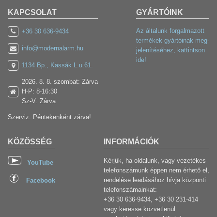
KAPCSOLAT
GYÁRTÓINK
Az általunk forgalmazott
+36 30 636-9434
termékek gyártóinak meg-
info@modernalarm.hu
jelenítéséhez, kattintson
ide!
1134 Bp., Kassák L.u.61.
2026. 8. 8. szombat: Zárva
H-P: 8-16:30
Sz-V: Zárva
Szerviz: Péntekenként zárva!
KÖZÖSSÉG
INFORMÁCIÓK
Kérjük, ha oldalunk, vagy vezetékes
YouTube
telefonszámunk éppen nem érhető el,
rendelése leadásához hívja központi
Facebook
telefonszámainkat:
+36 30 636-9434, +36 30 231-414
vagy keresse közvetlenül