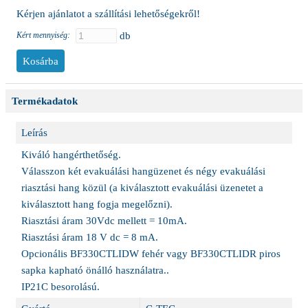
Kérjen ajánlatot a szállítási lehetőségekről!
Kért mennyiség:
db
Termékadatok
Leírás
Kiváló hangérthetőség.
Válasszon két evakuálási hangüzenet és négy evakuálási
riasztási hang közül (a kiválasztott evakuálási üzenetet a
kiválasztott hang fogja megelőzni).
Riasztási áram 30Vdc mellett = 10mA.
Riasztási áram 18 V dc = 8 mA.
Opcionális BF330CTLIDW fehér vagy BF330CTLIDR piros
sapka kapható önálló használatra..
IP21C besorolású.