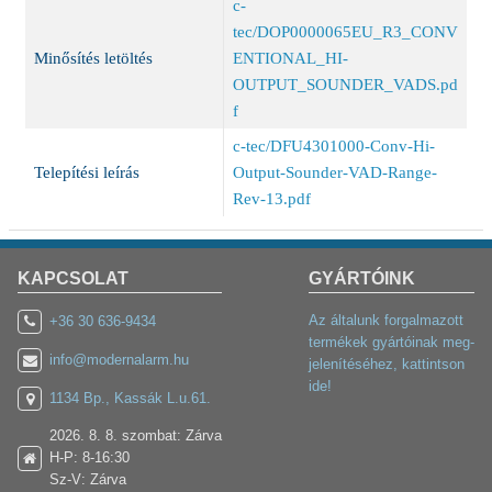
c-
tec/DOP0000065EU_R3_CONV
Minősítés letöltés
ENTIONAL_HI-
OUTPUT_SOUNDER_VADS.pd
f
c-tec/DFU4301000-Conv-Hi-
Telepítési leírás
Output-Sounder-VAD-Range-
Rev-13.pdf
KAPCSOLAT
GYÁRTÓINK
Az általunk forgalmazott
+36 30 636-9434
termékek gyártóinak meg-
info@modernalarm.hu
jelenítéséhez, kattintson
ide!
1134 Bp., Kassák L.u.61.
2026. 8. 8. szombat: Zárva
H-P: 8-16:30
Sz-V: Zárva