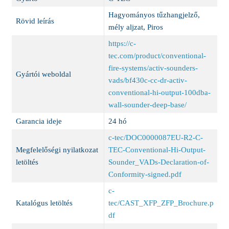
Hagyományos tűzhangjelző,
Rövid leírás
mély aljzat, Piros
https://c-
tec.com/product/conventional-
fire-systems/activ-sounders-
Gyártói weboldal
vads/bf430c-cc-dr-activ-
conventional-hi-output-100dba-
wall-sounder-deep-base/
Garancia ideje
24 hó
c-tec/DOC0000087EU-R2-C-
Megfelelőségi nyilatkozat
TEC-Conventional-Hi-Output-
letöltés
Sounder_VADs-Declaration-of-
Conformity-signed.pdf
c-
Katalógus letöltés
tec/CAST_XFP_ZFP_Brochure.p
df