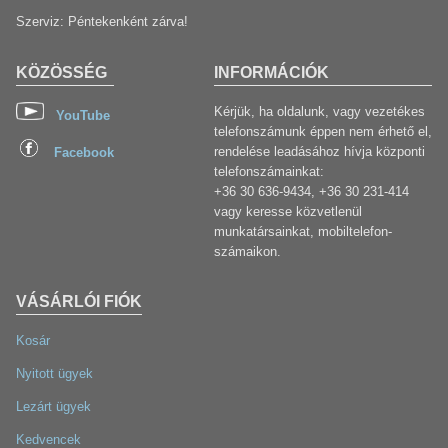
Szerviz: Péntekenként zárva!
KÖZÖSSÉG
INFORMÁCIÓK
Kérjük, ha oldalunk, vagy vezetékes
YouTube
telefonszámunk éppen nem érhető el,
rendelése leadásához hívja központi
Facebook
telefonszámainkat:
+36 30 636-9434, +36 30 231-414
vagy keresse közvetlenül
munkatársainkat, mobiltelefon-
számaikon.
VÁSÁRLÓI FIÓK
Kosár
Nyitott ügyek
Lezárt ügyek
Kedvencek