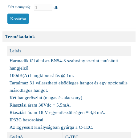
Kért mennyiség:
db
Termékadatok
Leírás
Harmadik fél által az EN54-3 szabvány szerint tanúsított
hangjelző.
100dB(A) hangkibocsátás @ 1m.
Tartalmaz 31 választható elsődleges hangot és egy opcionális
másodlagos hangot.
Két hangerőszint (magas és alacsony)
Riasztási áram 30Vdc = 5,5mA.
Riasztási áram 18 V egyenfeszültségen = 3,8 mA.
IP33C besorolású.
Az Egyesült Királyságban gyártja a C-TEC.
Gyártó
C-TEC