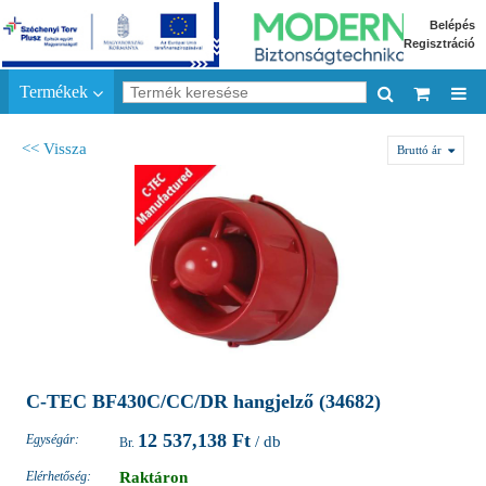
Belépés
Regisztráció
Termékek
<< Vissza
Bruttó ár
C-TEC BF430C/CC/DR hangjelző (34682)
12 537,138 Ft
Egységár:
/ db
Elérhetőség:
Raktáron