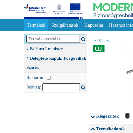
Termékek
Szolgáltatások
Kapcsolat
Hasznos inf
<< Vissza
Beléptető rendszer
Beléptető kapuk, Forgóvillák
Szűrés:
Raktáron
Szöveg:
Kiegészítők
Termékadatok