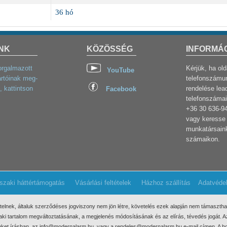
36 hó
NK
KÖZÖSSÉG
INFORMÁ
orgalmazott
Kérjük, ha ol
YouTube
rtóinak meg-
telefonszámun
, kattintson
rendelése lea
Facebook
telefonszámai
+36 30 636-9
vagy keresse 
munkatársaink
számaikon.
szaki háttértámogatás
Vásárlási feltételek
Házhoz szállítás
Adatvéde
ételnek, általuk szerződéses jogviszony nem jön létre, követelés ezek
alapján nem támaszthat
űszaki tartalom megváltoztatásának, a megjelenés módosításának és az elírás, tévedés jogát.
minket írásban, az info@modernalarm.hu, vagy a rendeles@modernalarm.hu e-mail címen. A ho