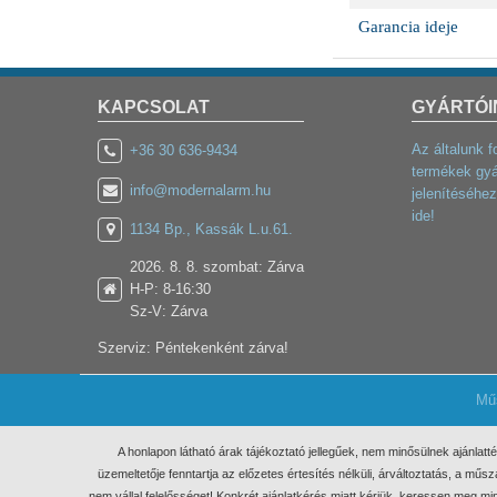
Garancia ideje
KAPCSOLAT
GYÁRTÓI
Az általunk f
+36 30 636-9434
termékek gyá
info@modernalarm.hu
jelenítéséhez
ide!
1134 Bp., Kassák L.u.61.
2026. 8. 8. szombat: Zárva
H-P: 8-16:30
Sz-V: Zárva
Szerviz: Péntekenként zárva!
Mű
A honlapon látható árak tájékoztató jellegűek, nem minősülnek ajánlatt
üzemeltetője fenntartja az előzetes értesítés nélküli, árváltoztatás, a m
nem vállal felelősséget! Konkrét ajánlatkérés miatt kérjük, keressen meg 