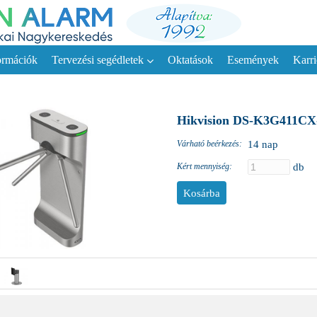
ormációk
Tervezési segédletek
Oktatások
Események
Karri
Hikvision DS-K3G411CX-
Várható beérkezés:
14 nap
Kért mennyiség:
db