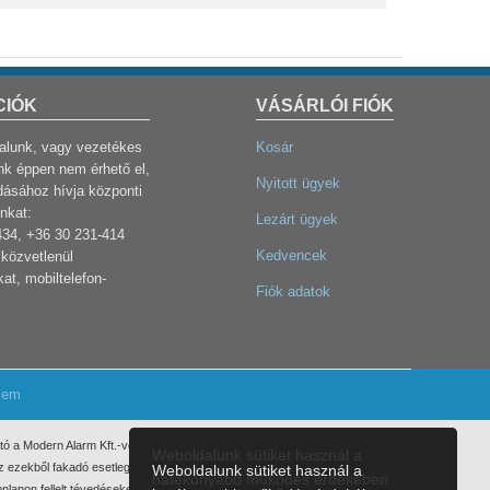
CIÓK
VÁSÁRLÓI FIÓK
dalunk, vagy vezetékes
Kosár
k éppen nem érhető el,
Nyitott ügyek
dásához hívja központi
nkat:
Lezárt ügyek
434, +36 30 231-414
Kedvencek
közvetlenül
at, mobiltelefon-
Fiók adatok
lem
ó a Modern Alarm Kft.-vel szemben. A Modern Alarm Kft., mint a honlap
Weboldalunk sütiket használ a
 Az ezekből fakadó esetleges elmaradt haszonért, anyagi, vagy egyéb kárért
Weboldalunk sütiket használ a
hatékonyabb működés érdekében
nlapon fellelt tévedéseket, elírásokat az info@modernalarm.hu e-mail címen