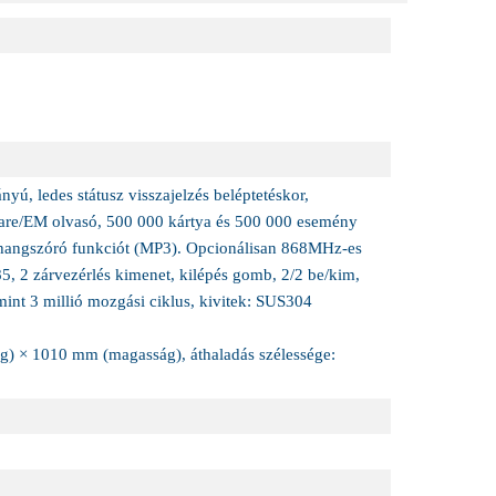
ányú, ledes státusz visszajelzés beléptetéskor,
fare/EM olvasó, 500 000 kártya és 500 000 esemény
a hangszóró funkciót (MP3). Opcionálisan 868MHz-es
85, 2 zárvezérlés kimenet, kilépés gomb, 2/2 be/kim,
mint 3 millió mozgási ciklus, kivitek: SUS304
) × 1010 mm (magasság), áthaladás szélessége: