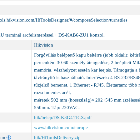
tools.hikvision.com/HiToolsDesigner/#/composeSelection/turnstiles
 terminál arcfelismeréssel + DS-KAB6-ZU1 konzol.
Hikvision
Forgóvillás beléptető kapu beltérre (jobb oldali): kétir
percenként 30-60 személy átengedése, 2 beépített Mi
memória, vészhelyzet esetén kar leejtés. Támogatja 
távirányító is használható. Interfészek: 4 RS-232/RS4
tűzjelző bemenet, 1 Ethernet - RJ45. Élettartam: több 
rozsdamentes acél,
méretek 502 mm (hosszúság)× 202+545 mm (szélesség
550mm. Táp: 230VAC.
hik/belep/DS-K3G411CX.pdf
www.hikvision.com/europe
ram
hik/HiToolsDelivery.zip