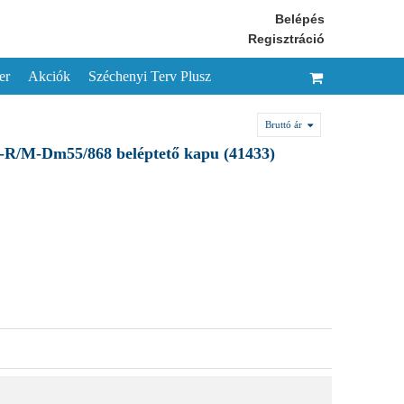
Belépés
Regisztráció
er
Akciók
Széchenyi Terv Plusz
Bruttó ár
R/M-Dm55/868 beléptető kapu (41433)