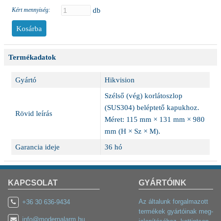
Kért mennyiség:
db
Termékadatok
Gyártó
Hikvision
Szélső (vég) korlátoszlop
(SUS304) beléptető kapukhoz.
Rövid leírás
Méret: 115 mm × 131 mm × 980
mm (H × Sz × M).
Garancia ideje
36 hó
KAPCSOLAT
GYÁRTÓINK
Az általunk forgalmazott
+36 30 636-9434
termékek gyártóinak meg-
info@modernalarm.hu