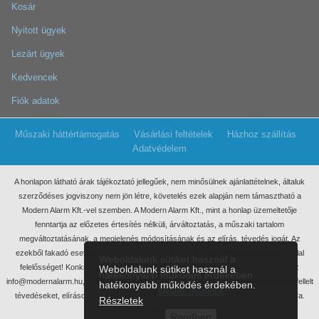
Kosár
Nyitott ügyek
Lezárt ügyek
Kedvencek
Fiók adatok
Műszaki háttértámogatás
Vásárlási feltételek
Házhoz szállítás
Adatvédelem
A honlapon látható árak tájékoztató jellegűek, nem minősülnek ajánlattételnek, általuk
szerződéses jogviszony nem jön létre, követelés ezek
alapján nem támasztható a
Modern Alarm Kft.-vel szemben. A Modern Alarm Kft., mint a honlap üzemeltetője
fenntartja az előzetes értesítés nélküli, árváltoztatás, a műszaki tartalom
megváltoztatásának, a megjelenés módosításának és az elírás, tévedés jogát. Az
ezekből fakadó esetleges elmaradt haszonért, anyagi, vagy egyéb kárért nem vállal
Weboldalunk sütiket használ a
felelősséget! Konkrét ajánlatkérés miatt kérjük, keressen meg minket írásban, az
Weboldalunk sütiket használ a
hatékonyabb működés érdekében
info@modernalarm.hu, vagy a rendeles@modernalarm.hu e-mail címen. A honlapon fellelt
hatékonyabb működés érdekében.
további részletek
tévedéseket, elírásokat az info@modernalarm.hu e-mail címen jelezheti számunkra.
Részletek
Minden jog fenntartva!
Rendben