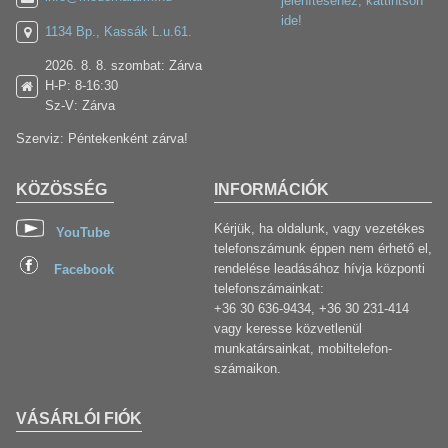
jelenítéséhez, kattintson
ide!
1134 Bp., Kassák L.u.61.
2026. 8. 8. szombat: Zárva
H-P: 8-16:30
Sz-V: Zárva
Szerviz: Péntekenként zárva!
KÖZÖSSÉG
INFORMÁCIÓK
Kérjük, ha oldalunk, vagy vezetékes
YouTube
telefonszámunk éppen nem érhető el,
rendelése leadásához hívja központi
Facebook
telefonszámainkat:
+36 30 636-9434, +36 30 231-414
vagy keresse közvetlenül
munkatársainkat, mobiltelefon-
számaikon.
VÁSÁRLÓI FIÓK