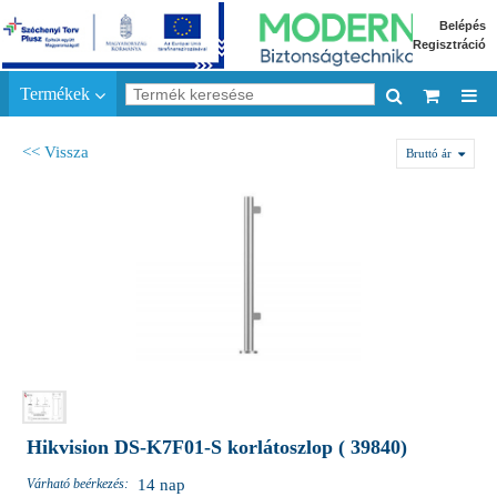
Belépés
Regisztráció
Termékek
<< Vissza
Bruttó ár
Hikvision DS-K7F01-S korlátoszlop ( 39840)
Várható beérkezés:
14 nap