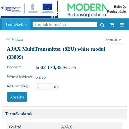
Belépés
Regisztráció
Termékek
<< Vissza
Bruttó ár
AJAX MultiTransmitter (8EU) white modul
(33809)
42 170,35 Ft
Egységár:
/ db
Várható beérkezés:
5 nap
Kért mennyiség:
db
Termékadatok
Gyártó
AJAX