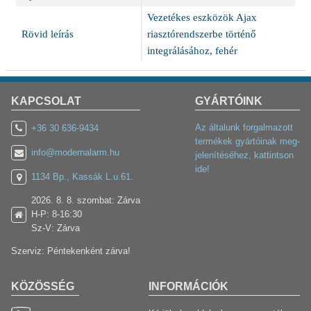
Vezetékes eszközök Ajax
Rövid leírás
riasztórendszerbe történő
integrálásához, fehér
KAPCSOLAT
GYÁRTÓINK
Az általunk forgalmazott
+36 30 636-9434
termékek gyártóinak meg-
info@modernalarm.hu
jelenítéséhez, kattintson
ide!
1134 Bp., Kassák L.u.61.
2026. 8. 8. szombat: Zárva
H-P: 8-16:30
Sz-V: Zárva
Szerviz: Péntekenként zárva!
KÖZÖSSÉG
INFORMÁCIÓK