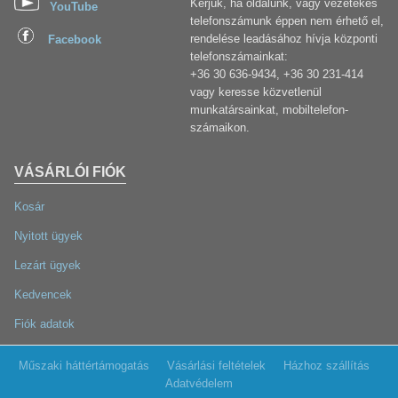
Kérjük, ha oldalunk, vagy vezetékes
YouTube
telefonszámunk éppen nem érhető el,
rendelése leadásához hívja központi
Facebook
telefonszámainkat:
+36 30 636-9434, +36 30 231-414
vagy keresse közvetlenül
munkatársainkat, mobiltelefon-
számaikon.
VÁSÁRLÓI FIÓK
Kosár
Nyitott ügyek
Lezárt ügyek
Kedvencek
Fiók adatok
Műszaki háttértámogatás
Vásárlási feltételek
Házhoz szállítás
Adatvédelem