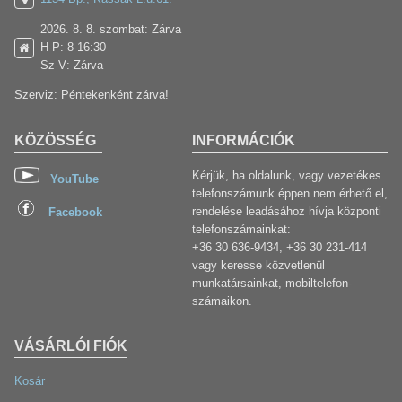
2026. 8. 8. szombat: Zárva
H-P: 8-16:30
Sz-V: Zárva
Szerviz: Péntekenként zárva!
KÖZÖSSÉG
INFORMÁCIÓK
Kérjük, ha oldalunk, vagy vezetékes
YouTube
telefonszámunk éppen nem érhető el,
rendelése leadásához hívja központi
Facebook
telefonszámainkat:
+36 30 636-9434, +36 30 231-414
vagy keresse közvetlenül
munkatársainkat, mobiltelefon-
számaikon.
VÁSÁRLÓI FIÓK
Kosár