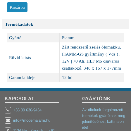
Termékadatok
Gyártó
Fiamm
Zárt rendszerű zselés ólomakku,
FIAMM-GS gyártmány ( Vds ) ,
Rövid leírás
12V | 70 Ah, HLF M6 csavaros
csatlakozó, 348 x 167 x 177mm
Garancia ideje
12 hó
KAPCSOLAT
GYÁRTÓINK
Az általunk forgalmazott
+36 30 636-9434
termékek gyártóinak meg-
info@modernalarm.hu
jelenítéséhez, kattintson
ide!
1134 Bp., Kassák L.u.61.